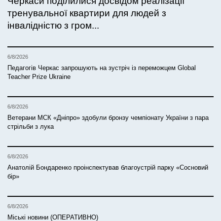
Черкаси поділилися досвідом реалізації
тренувальної квартири для людей з
інвалідністю з гром...
6/8/2026
Педагогів Черкас запрошують на зустріч із переможцем Global
Teacher Prize Ukraine
6/8/2026
Ветерани МСК «Дніпро» здобули бронзу чемпіонату України з пара
стрільби з лука
6/8/2026
Анатолій Бондаренко проінспектував благоустрій парку «Сосновий
бір»
6/8/2026
Міські новини (ОПЕРАТИВНО)