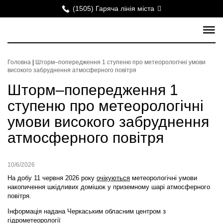
(1505) Гаряча лінія міста
Головна
|
Шторм–попередження 1 ступеню про метеорологічні умови
високого забруднення атмосферного повітря
Шторм–попередження 1
ступеню про метеорологічні
умови високого забруднення
атмосферного повітря
10/6/2026
На добу 11 червня 2026 року
очікуються
метеорологічні умови
накопичення шкідливих домішок у приземному шарі атмосферного
повітря.
Інформація надана Черкаським обласним центром з
гідрометеорології