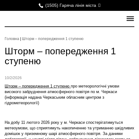
(1505) Гаряча лінія міста
Головна
|
Шторм – попередження 1 ступеню
Шторм – попередження 1
ступеню
10/2/2026
Шторм – попередження 1 ступеню
про метеорологічні умови
високого забруднення атмосферного повітря по м. Черкаси
(інформація надана Черкаським обласним центром з
гідрометеорології)
На добу 11 лютого 2026 року у м. Черкаси спостерігатимуться
метеоумови, що сприятимуть накопиченню та утриманню шкідливих
домішок у приземному шарі атмосферного повітря. За даними