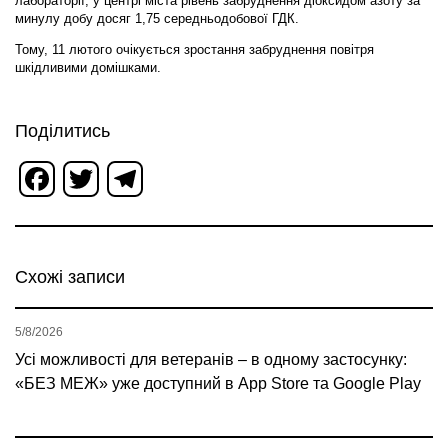
лабораторії, у центрі міста рівень забруднення діоксидом азоту за
минулу добу досяг 1,75 середньодобової ГДК.
Тому, 11 лютого очікується зростання забруднення повітря
шкідливими домішками.
Поділитись
Facebook
Twitter
Telegram
Схожі записи
5/8/2026
Усі можливості для ветеранів – в одному застосунку:
«БЕЗ МЕЖ» уже доступний в App Store та Google Play