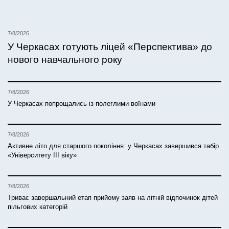
7/8/2026
У Черкасах готують ліцей «Перспектива» до
нового навчального року
7/8/2026
У Черкасах попрощались із полеглими воїнами
7/8/2026
Активне літо для старшого покоління: у Черкасах завершився табір
«Університету ІІІ віку»
7/8/2026
Триває завершальний етап прийому заяв на літній відпочинок дітей
пільгових категорій