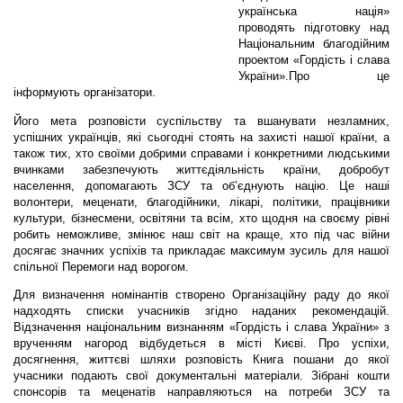
українська нація»
проводять підготовку над
Національним благодійним
проектом «Гордість і слава
України».Про це
інформують організатори.
Його мета розповісти суспільству та вшанувати незламних,
успішних українців, які сьогодні стоять на захисті нашої країни, а
також тих, хто своїми добрими справами і конкретними людськими
вчинками забезпечують життєдіяльність країни, добробут
населення, допомагають ЗСУ та об’єднують націю. Це наші
волонтери, меценати, благодійники, лікарі, політики, працівники
культури, бізнесмени, освітяни та всім, хто щодня на своєму рівні
робить неможливе, змінює наш світ на краще, хто під час війни
досягає значних успіхів та прикладає максимум зусиль для нашої
спільної Перемоги над ворогом.
Для визначення номінантів створено Організаційну раду до якої
надходять списки учасників згідно наданих рекомендацій.
Відзначення національним визнанням «Гордість і слава України» з
врученням нагород відбудеться в місті Києві. Про успіхи,
досягнення, життєві шляхи розповість Книга пошани до якої
учасники подають свої документальні матеріали. Зібрані кошти
спонсорів та меценатів направляються на потреби ЗСУ та