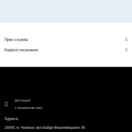
Прес-служба
Корисні посилання
Для людей
з порушенням зору
Адреса:
18000, м. Черкаси, вул.Байди Вишневецького 36