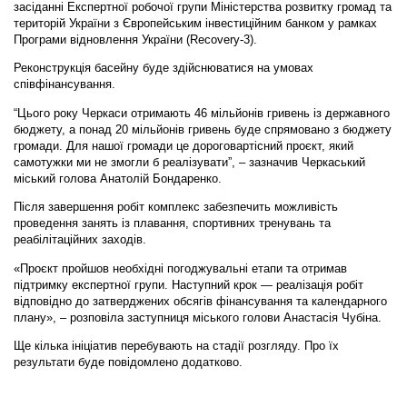
засіданні Експертної робочої групи Міністерства розвитку громад та
територій України з Європейським інвестиційним банком у рамках
Програми відновлення України (Recovery-3).
Реконструкція басейну буде здійснюватися на умовах
співфінансування.
“Цього року Черкаси отримають 46 мільйонів гривень із державного
бюджету, а понад 20 мільйонів гривень буде спрямовано з бюджету
громади. Для нашої громади це дороговартісний проєкт, який
самотужки ми не змогли б реалізувати”, – зазначив Черкаський
міський голова Анатолій Бондаренко.
Після завершення робіт комплекс забезпечить можливість
проведення занять із плавання, спортивних тренувань та
реабілітаційних заходів.
«Проєкт пройшов необхідні погоджувальні етапи та отримав
підтримку експертної групи. Наступний крок — реалізація робіт
відповідно до затверджених обсягів фінансування та календарного
плану», – розповіла заступниця міського голови Анастасія Чубіна.
Ще кілька ініціатив перебувають на стадії розгляду. Про їх
результати буде повідомлено додатково.