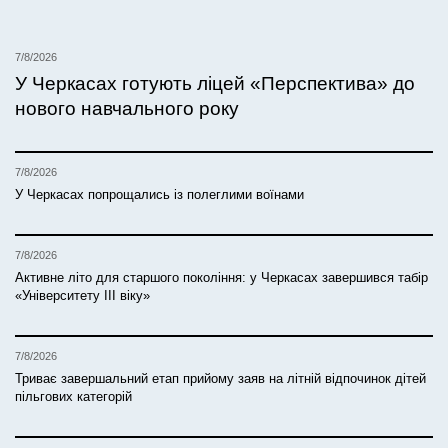
7/8/2026
У Черкасах готують ліцей «Перспектива» до
нового навчального року
7/8/2026
У Черкасах попрощались із полеглими воїнами
7/8/2026
Активне літо для старшого покоління: у Черкасах завершився табір
«Університету ІІІ віку»
7/8/2026
Триває завершальний етап прийому заяв на літній відпочинок дітей
пільгових категорій