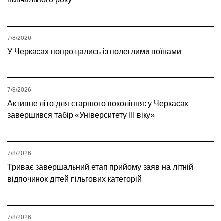
7/8/2026
У Черкасах попрощались із полеглими воїнами
7/8/2026
Активне літо для старшого покоління: у Черкасах
завершився табір «Університету ІІІ віку»
7/8/2026
Триває завершальний етап прийому заяв на літній
відпочинок дітей пільгових категорій
7/8/2026