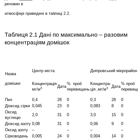
речовин в
атмосфері приведені в таблиці 2.2.
Таблиця 2.1 Дані по максимально – разовим
концентраціям домішок
Центр міста
Дніпровський мікрорайон
Назва
домішки
Концентрація
% проб
Концентра-
% проб
Дата
Дата
3
3
мг/м
перевищень
ція ,мг/м
перевищ
Пил
0,4
28
0
0,3
28
0
Діоксид сірки
0,045
23
0
0,083
8
0
Оксид
2,0
31
0
3,0
15
0
вуглецю
Діоксид азоту
0,08
31
0
0,06
9
0
Оксид азоту
–
–
–
–
Сірководень
0,005
24
0
0,004
14
0