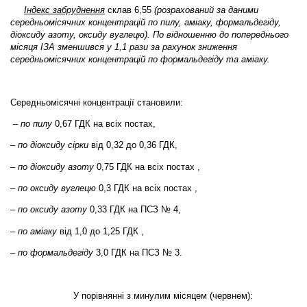
Індекс забруднення
склав 6,55
(розрахований за даними
середньомісячних концентрацій по пилу, аміаку, формальдегіду,
діоксиду азоту, оксиду вуглецю). По відношенню до попереднього
місяця ІЗА зменшився у 1,1 рази за рахунок зниження
середньомісячних концентрацій по формальдегіду та аміаку.
Середньомісячні концентрації становили:
–
по пилу
0,67 ГДК на всіх постах,
–
по діоксиду
сірки
від 0,32 до 0,36 ГДК,
–
по діоксиду азоту
0,75 ГДК на всіх постах ,
–
по оксиду вуглецю
0,3 ГДК на всіх постах ,
–
по оксиду азоту
0,33 ГДК на ПСЗ № 4,
–
по аміаку
від 1,0 до 1,25 ГДК ,
–
по формальдегіду
3,0 ГДК на ПСЗ № 3.
У порівнянні з минулим місяцем (червнем
):