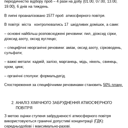
періодичністю відбору проб – 4 рази на добу (01.00, 07.00, 13.00,
19.00), 6 днів на тиждень.
В липні проаналізовано 1577 проб атмосферного повітря.
В повітрі міста контролювались 17 шкідливих домішок, а саме:
– основні найбільш розповсюджені речовини:
пил, діоксид сірки,
діоксид азоту, оксид вуглецю;
–
специфічні неорганічні речовини:
аміак, оксид азоту, сірководень,
сульфати;
– важкі метали:
кадмій, залізо, марганець, мідь, нікель, свинець,
хром, цинк;
– органічні сполуки:
формальдегід.
Спостереження за специфічними речовинами становить
50% плану.
АНАЛІЗ ХІМІЧНОГО ЗАБРУДНЕННЯ АТМОСФЕРНОГО
ПОВІТРЯ
З метою оцінки ступеня забрудненості атмосферного повітря
використовуються граничні допустимі концентрації (ГДК):
середньодобові і максимально-разові.