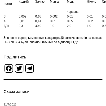
Кадмій
Залізо
Манган
Мідь
Нікель
Св
пост
а
червень
3
0,002
0,68
0,002
0,01
0,01
0,
4
0,01
0,41
0,01
0,05
0,02
0,
ГДК
0,3
40,0
1,0
2,0
1,0
0,
Значення середньомісячних концентрацій важких металів на постах
ПСЗ № 3, 4 були значно нижчими за відповідні ГДК.
Поділитись
Facebook
Twitter
Telegram
Схожі записи
31/7/2026