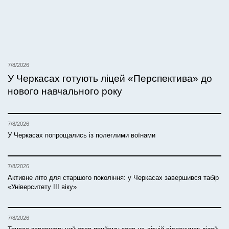
7/8/2026
У Черкасах готують ліцей «Перспектива» до
нового навчального року
7/8/2026
У Черкасах попрощались із полеглими воїнами
7/8/2026
Активне літо для старшого покоління: у Черкасах завершився табір
«Університету ІІІ віку»
7/8/2026