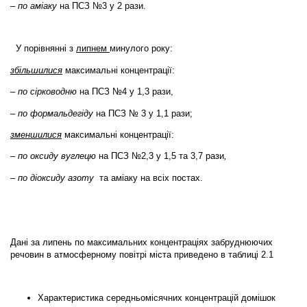
–
по аміаку
на ПСЗ №3 у 2 рази.
У порівнянні з
липнем
минулого року:
збільшилися
максимальні концентрації:
–
по сірководню
на ПСЗ №4 у 1,3 рази,
–
по формальдегіду
на ПСЗ № 3 у 1,1 рази;
зменшилися
максимальні концентрації:
– по оксиду вуглецю
на ПСЗ №2,3 у 1,5 та 3,7 рази
,
– по діоксиду азоту
та аміаку на всіх постах.
Дані за
липень
по максимальних концентраціях забруднюючих
речовин в атмосферному повітрі міста приведено в таблиці 2.1
Характеристика середньомісячних концентрацій домішок