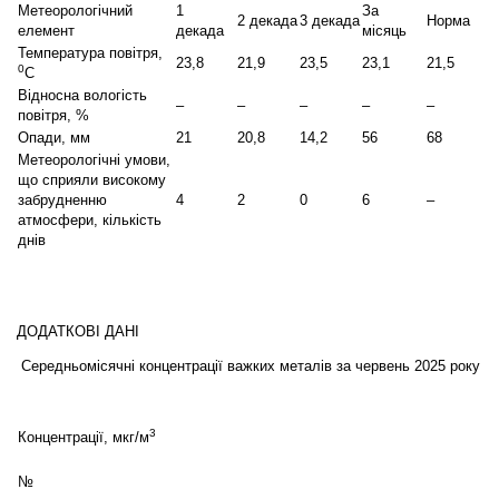
Метеорологічний
1
За
2 декада
3 декада
Норма
елемент
декада
місяць
Температура повітря,
23,8
21,9
23,5
23,1
21,5
0
С
Відносна вологість
–
–
–
–
–
повітря, %
Опади, мм
21
20,8
14,2
56
68
Метеорологічні умови,
що сприяли високому
забрудненню
4
2
0
6
–
атмосфери, кількість
днів
ДОДАТКОВІ ДАНІ
Середньомісячні концентрації важких металів за червень 2025 року
3
Концентрації, мкг/м
№