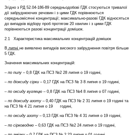
Згідно з РД 52.04-186-89 середньодобові ГДК стосуються тривалої
дії забруднюючих речовин і з цими ГДК порівнюються
середньомісячні концентрації; максимально-разові ГДК відносяться
до випадків відбору проб протягом 20 хвилин і з цими ГДК
порівнюються разові концентрації домішок.
2.1 Характеристика максимальних концентрацій домішок
В
липні
не виявлено випадків високого забруднення повітря більше
5 ГДК.
Значення максимальних концентрацій:
– по пилу
– 0,8 ГДК на ПСЗ №2 28 липня о 19 годині,
–
по діоксиду сірки
– 0,17 ГДК на ПСЗ № 3 8 липня о 19 годині,
– по оксиду вуглецю
– 0,8 ГДК на ПСЗ №4 8 липня о 07 годині,
– по діоксиду азоту
– 0,40 ГДК на ПСЗ № 2 31 липня о 19 годині та
на ПСЗ № 4 21 липня о 19 годині,
–
по оксиду азоту
– 0,13 ГДК на ПСЗ № 4 31 липня о 19 годині,
– по сірководню
– 0,63 ГДК на ПСЗ №2 24 липня о 19 годині,
–
по аміаку
– 0,7 ГДК на ПСЗ № 2 23 липня о 01 годині,