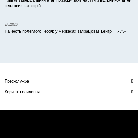
Триває завершальний етап прийому заяв на літній відпочинок дітей
пільгових категорій
7/8/2026
На честь полеглого Героя: у Черкасах запрацював центр «ТЯЖ»
Прес-служба
Корисні посилання