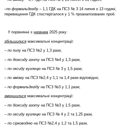
–
по формальдегіду
– 1,1 ГДК на ПСЗ № 3 14 липня о 13 годині,
перевищення ГДК спостерігалося у 1 % проаналізованих проб.
У порівнянні з
червнем
2025 року:
збільшилися
максимальні концентрації:
–
по пилу
на ПСЗ №2 у 1,3 рази,
–
по діоксиду азоту
на ПСЗ №4 у 1,3 рази,
–
по оксиду вуглецю
на ПСЗ № 3 у 1,5 рази,
–
по аміаку
на ПСЗ №2,4 у 1,1 та 1,4 рази відповідно,
–
по формальдегіду
на ПСЗ №3 у 1,1 рази;
зменшилися
максимальні концентрації:
–
по діоксиду азоту
на ПСЗ №3 у 1,5 рази,
–
по оксиду вуглецю
на ПСЗ № 4 у 2 та 1,25 рази
,
– по сірководню
на ПСЗ №2,4 у 1,2 та 1,5 рази,