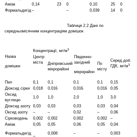
Аміак
0,14
23
0
0,10
25
0
Формальдегід
–
–
0,039
14
0
Таблиця 2.2 Дані по
середньомісячним концентраціям домішок
3
Концентрації, мг/м
Назва
Центр
Південно-
Серед.доб.
міста
західний
Дніпровський
По
3
ГДК, мг/м
домішки
мікрорайоні
місту
мікрорайон
Пил
0,1
0,1
0,1
0,1
0,15
Діоксид сірки
0,018
0,016
0,016
0,016
0,05
Оксид
1,0
1,0
2,0
1,0
3,0
вуглецю
Діоксид азоту
0,03
0,03
0,03
0,03
0,04
Оксид азоту
–
–
0,02
–
0,06
Сірководень
0,002
0,002
0,002
0,002
–
Аміак
0,05
0,05
0,06
0,05
0,04
Формальдегід
0,008
–
–
0,003
–