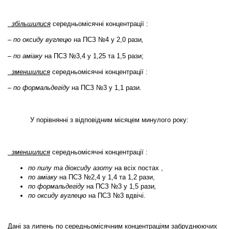
збільшилися
середньомісячні концентрації :
– по оксиду вуглецю
на ПСЗ №4 у 2,0 рази
,
– по аміаку
на ПСЗ №3,4 у 1,25 та 1,5 рази;
зменшилися
середньомісячні концентрації :
– по формальдегіду
на ПСЗ №3 у 1,1 рази.
У порівнянні з відповідним місяцем минулого року
:
зменшилися
середньомісячні концентрації :
по пилу та діоксиду азоту
на всіх постах ,
по аміаку
на ПСЗ №2,4 у 1,4 та 1,2 рази,
по формальдегіду
на ПСЗ №3 у 1,5 рази
,
по оксиду вуглецю
на ПСЗ №3 вдвічі.
Дані за
липень
по середньомісячним концентраціям забруднюючих