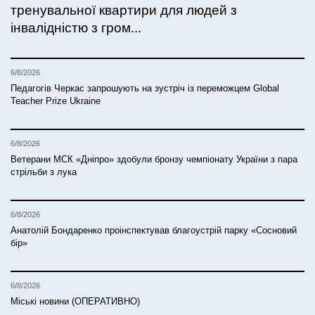
тренувальної квартири для людей з
інвалідністю з гром...
6/8/2026
Педагогів Черкас запрошують на зустріч із переможцем Global
Teacher Prize Ukraine
6/8/2026
Ветерани МСК «Дніпро» здобули бронзу чемпіонату України з пара
стрільби з лука
6/8/2026
Анатолій Бондаренко проінспектував благоустрій парку «Сосновий
бір»
6/8/2026
Міські новини (ОПЕРАТИВНО)