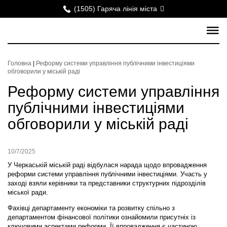
(1505) Гаряча лінія міста
Головна
|
Реформу системи управління публічними інвестиціями
обговорили у міській раді
Реформу системи управління
публічними інвестиціями
обговорили у міській раді
10/7/2025
У Черкаській міській раді відбулася нарада щодо впровадження
реформи системи управління публічними інвестиціями. Участь у
заході взяли керівники та представники структурних підрозділів
міської ради.
Фахівці департаменту економіки та розвитку спільно з
департаментом фінансової політики ознайомили присутніх із
ключовими аспектами реформи. Її впровадження є частиною