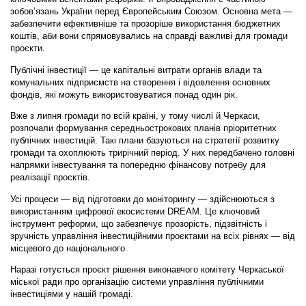
зобов’язань України перед Європейським Союзом. Основна мета —
забезпечити ефективніше та прозоріше використання бюджетних
коштів, аби вони спрямовувались на справді важливі для громади
проєкти.
Публічні інвестиції — це капітальні витрати органів влади та
комунальних підприємств на створення і відовлення основних
фондів, які можуть використовуватися понад один рік.
Вже з липня громади по всій країні, у тому числі й Черкаси,
розпочали формування середньострокових планів пріоритетних
публічних інвестицій. Такі плани базуються на стратегії розвитку
громади та охоплюють трирічний період. У них передбачено головні
напрямки інвестування та попередню фінансову потребу для
реалізації проєктів.
Усі процеси — від підготовки до моніторингу — здійснюються з
використанням цифрової екосистеми DREAM. Це ключовий
інструмент реформи, що забезпечує прозорість, підзвітність і
зручність управління інвестиційними проєктами на всіх рівнях — від
місцевого до національного.
Наразі готується проєкт рішення виконавчого комітету Черкаської
міської ради про організацію системи управління публічними
інвестиціями у нашій громаді.