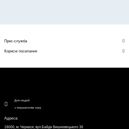
Прес-служба
Корисні посилання
Для людей
з порушенням зору
Адреса:
18000, м. Черкаси, вул.Байди Вишневецького 36