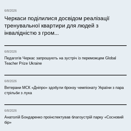
6/8/2026
Черкаси поділилися досвідом реалізації
тренувальної квартири для людей з
інвалідністю з гром...
6/8/2026
Педагогів Черкас запрошують на зустріч із переможцем Global
Teacher Prize Ukraine
6/8/2026
Ветерани МСК «Дніпро» здобули бронзу чемпіонату України з пара
стрільби з лука
6/8/2026
Анатолій Бондаренко проінспектував благоустрій парку «Сосновий
бір»