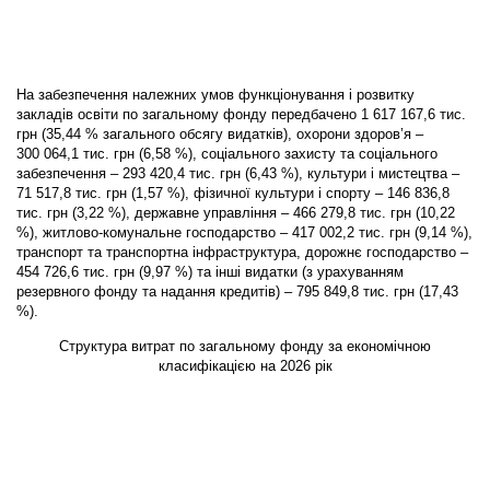
На забезпечення належних умов функціонування і розвитку
закладів освіти по загальному фонду передбачено 1 617 167,6 тис.
грн (35,44 % загального обсягу видатків), охорони здоров’я –
300 064,1 тис. грн (6,58 %), соціального захисту та соціального
забезпечення – 293 420,4 тис. грн (6,43 %), культури і мистецтва –
71 517,8 тис. грн (1,57 %), фізичної культури і спорту – 146 836,8
тис. грн (3,22 %), державне управління – 466 279,8 тис. грн (10,22
%), житлово-комунальне господарство – 417 002,2 тис. грн (9,14 %),
транспорт та транспортна інфраструктура, дорожнє господарство –
454 726,6 тис. грн (9,97 %) та інші видатки (з урахуванням
резервного фонду та надання кредитів) – 795 849,8 тис. грн (17,43
%).
Структура витрат по загальному фонду за економічною
класифікацією на 2026 рік