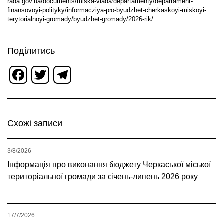
rada.gov.ua/documents/miska-vlada/departamenty/departament-
finansovoyi-polityky/informacziya-pro-byudzhet-cherkaskoyi-miskoyi-
terytorialnoyi-gromady/byudzhet-gromady/2026-rik/
Поділитись
Facebook
Twitter
Telegram
Схожі записи
3/8/2026
Інформація про виконання бюджету Черкаської міської
територіальної громади за січень-липень 2026 року
17/7/2026