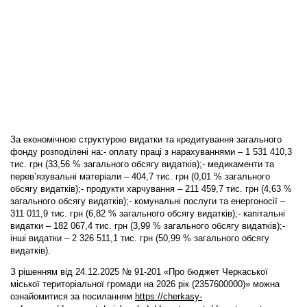
За економічною структурою видатки та кредитування загального
фонду розподілені на:- оплату праці з нарахуваннями – 1 531 410,3
тис. грн (33,56 % загального обсягу видатків);- медикаменти та
перев’язувальні матеріали – 404,7 тис. грн (0,01 % загального
обсягу видатків);- продукти харчування – 211 459,7 тис. грн (4,63 %
загального обсягу видатків);- комунальні послуги та енергоносії –
311 011,9 тис. грн (6,82 % загального обсягу видатків);- капітальні
видатки – 182 067,4 тис. грн (3,99 % загального обсягу видатків);-
інші видатки – 2 326 511,1 тис. грн (50,99 % загального обсягу
видатків).
З рішенням від 24.12.2025 № 91-201 «Про бюджет Черкаської
міської територіальної громади на 2026 рік (2357600000)» можна
ознайомитися за посиланням
https://cherkasy-