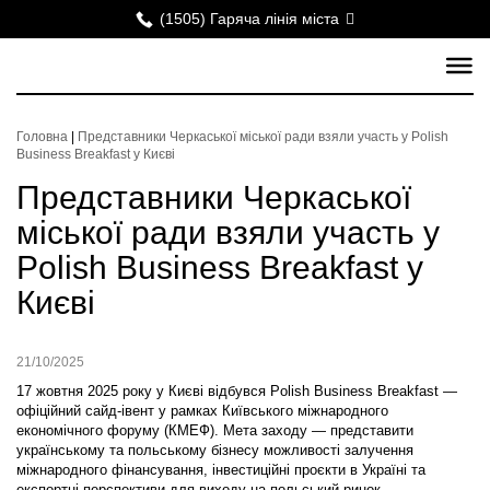
(1505) Гаряча лінія міста
Головна
|
Представники Черкаської міської ради взяли участь у Polish
Business Breakfast у Києві
Представники Черкаської
міської ради взяли участь у
Polish Business Breakfast у
Києві
21/10/2025
17 жовтня 2025 року у Києві відбувся
Polish Business Breakfast
—
офіційний сайд-івент у рамках
Київського міжнародного
економічного форуму (КМЕФ)
. Мета заходу — представити
українському та польському бізнесу можливості залучення
міжнародного фінансування, інвестиційні проєкти в Україні та
експортні перспективи для виходу на польський ринок.