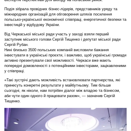
Подія зібрала провідних бізнес-лідерів, представників уряду та
міжнародних організацій для обговорення шляхів посилення
польсько-української економічної співпраці, енергетичної безпеки та
інвестицій у відбудову України.
Від Черкаської міської ради участь у заході взяли перший
заступник міського голови Сергій Тищенко і депутат міської ради
Сергій Рубан
.
Нині близько
3500 польських компаній
висловили бажання
інвестувати в українські проєкти, і важливо, щоб українські громади
активно презентували свої можливості. Черкаси вже мають
попередні домовленості з потенційними інвесторами, зацікавленими
у співпраці.
«Такі зустрічі дають можливість встановлювати партнерства, які
принесуть конкретні результати у майбутньому. Тим більше
сьогодні, як ніколи, нам потрібен діалог між владою та бізнесом,
аби чути один одного й працювати разом», — зазначив Сергій
Тищенко.