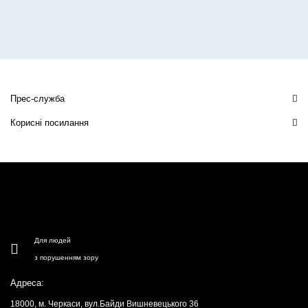
Прес-служба
Корисні посилання
Для людей
з порушенням зору
Адреса:
18000, м. Черкаси, вул.Байди Вишневецького 36