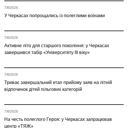
7/8/2026
У Черкасах попрощались із полеглими воїнами
7/8/2026
Активне літо для старшого покоління: у Черкасах
завершився табір «Університету ІІІ віку»
7/8/2026
Триває завершальний етап прийому заяв на літній
відпочинок дітей пільгових категорій
7/8/2026
На честь полеглого Героя: у Черкасах запрацював
центр «ТЯЖ»