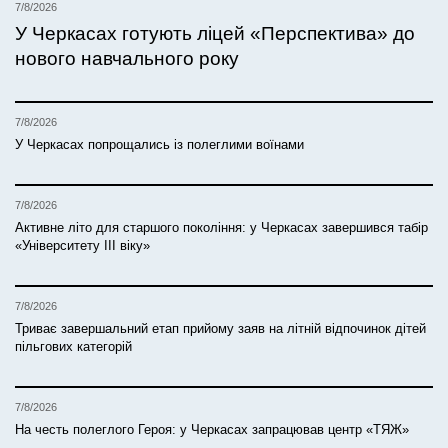
7/8/2026
У Черкасах готують ліцей «Перспектива» до
нового навчального року
7/8/2026
У Черкасах попрощались із полеглими воїнами
7/8/2026
Активне літо для старшого покоління: у Черкасах завершився табір
«Університету ІІІ віку»
7/8/2026
Триває завершальний етап прийому заяв на літній відпочинок дітей
пільгових категорій
7/8/2026
На честь полеглого Героя: у Черкасах запрацював центр «ТЯЖ»