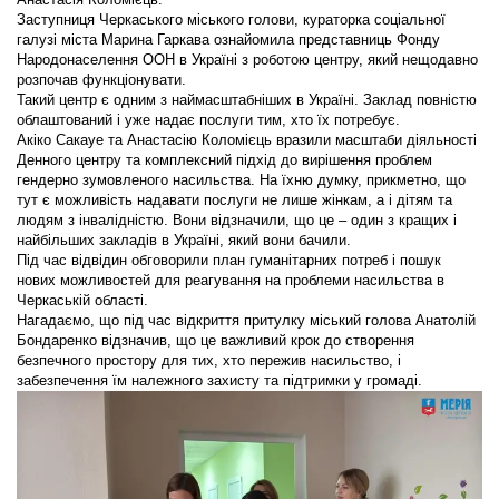
Заступниця Черкаського міського голови, кураторка соціальної
галузі міста Марина Гаркава ознайомила представниць Фонду
Народонаселення ООН в Україні з роботою центру, який нещодавно
розпочав функціонувати.
Такий центр є одним з наймасштабніших в Україні. Заклад повністю
облаштований і уже надає послуги тим, хто їх потребує.
Акіко Сакауе та Анастасію Коломієць вразили масштаби діяльності
Денного центру та комплексний підхід до вирішення проблем
гендерно зумовленого насильства. На їхню думку, прикметно, що
тут є можливість надавати послуги не лише жінкам, а і дітям та
людям з інвалідністю. Вони відзначили, що це – один з кращих і
найбільших закладів в Україні, який вони бачили.
Під час відвідин обговорили план гуманітарних потреб і пошук
нових можливостей для реагування на проблеми насильства в
Черкаській області.
Нагадаємо, що під час відкриття притулку міський голова Анатолій
Бондаренко відзначив, що це важливий крок до створення
безпечного простору для тих, хто пережив насильство, і
забезпечення їм належного захисту та підтримки у громаді.