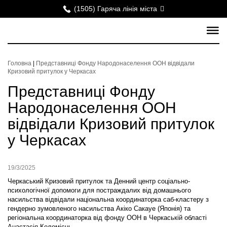
(1505) Гаряча лінія міста
Головна
|
Представниці Фонду Народонаселення ООН відвідали
Кризовий притулок у Черкасах
Представниці Фонду
Народонаселення ООН
відвідали Кризовий притулок
у Черкасах
19/3/2025
Черкаський Кризовий притулок та Денний центр соціально-
психологічної допомоги для постраждалих від домашнього
насильства відвідали національна координаторка саб-кластеру з
гендерно зумовленого насильства Акіко Сакауе (Японія) та
регіональна координаторка від фонду ООН в Черкаській області
Анастасія Коломієць.