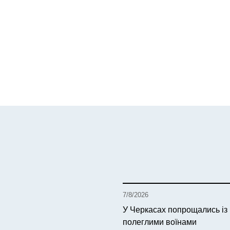
7/8/2026
У Черкасах попрощались із
полеглими воїнами