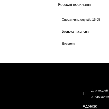
Корисні посилання
Оперативна служба 15-05
Безпека населення
й
Довідник
Для людей
з порушенн
Адреса: