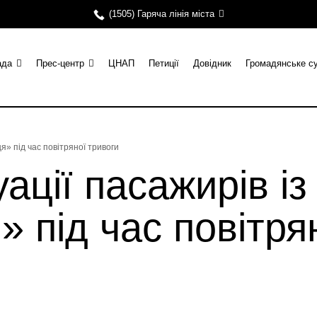
(1505) Гаряча лінія міста
ада
Прес-центр
ЦНАП
Петиції
Довідник
Громадянське с
ця» під час повітряної тривоги
ації пасажирів із 
» під час повітря