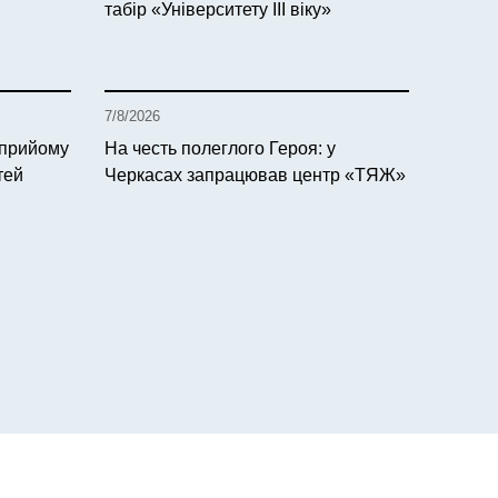
табір «Університету ІІІ віку»
7/8/2026
 прийому
На честь полеглого Героя: у
тей
Черкасах запрацював центр «ТЯЖ»