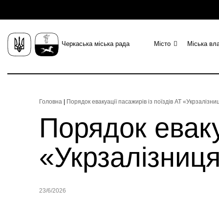
Черкаська міська рада
Місто
Міська вл
Головна
|
Порядок евакуації пасажирів із поїздів АТ «Укрзалізни
Порядок еваку
«Укрзалізниця
23/6/2026