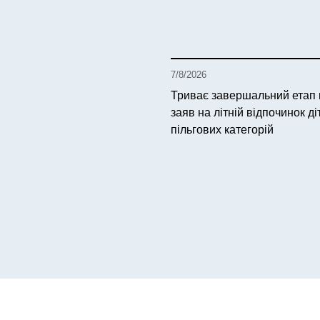
7/8/2026
Триває завершальний етап
заяв на літній відпочинок ді
пільгових категорій