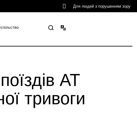
Для людей з порушенням зору
успільство
поїздів АТ
ної тривоги