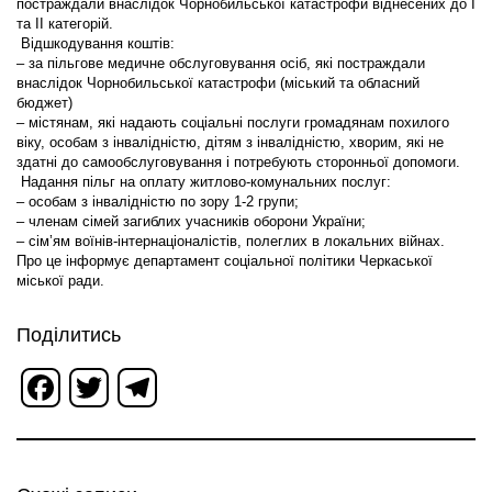
постраждали внаслідок Чорнобильської катастрофи віднесених до I
та II категорій.
Відшкодування коштів:
– за пільгове медичне обслуговування осіб, які постраждали
внаслідок Чорнобильської катастрофи (міський та обласний
бюджет)
–
містянам, які надають соціальні послуги громадянам похилого
віку, особам з інвалідністю, дітям з інвалідністю, хворим, які не
здатні до самообслуговування і потребують сторонньої допомоги.
Надання пільг на оплату житлово-комунальних послуг:
–
особам з інвалідністю по зору 1-2 групи;
–
членам сімей загиблих учасників оборони України;
– сім’ям воїнів-інтернаціоналістів, полеглих в локальних війнах.
Про це інформує департамент соціальної політики Черкаської
міської ради.
Поділитись
Facebook
Twitter
Telegram