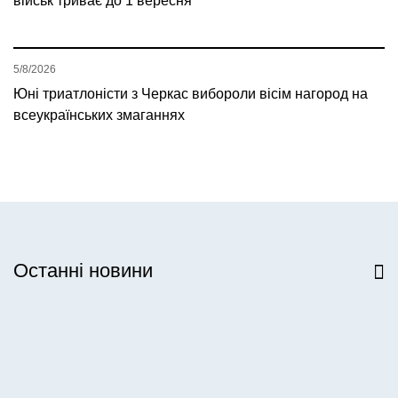
військ триває до 1 вересня
5/8/2026
Юні триатлоністи з Черкас вибороли вісім нагород на
всеукраїнських змаганнях
Останні новини
Всі новини