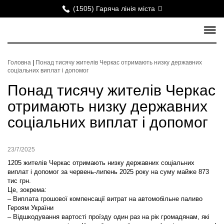
(1505) Гаряча лінія міста
Головна
|
Понад тисячу жителів Черкас отримають низку державних
соціальних виплат і допомог
Понад тисячу жителів Черкас
отримають низку державних
соціальних виплат і допомог
23/7/2025
1205 жителів Черкас отримають низку державних соціальних
виплат і допомог за червень-липень 2025 року на суму майже 873
тис грн.
Це, зокрема:
–
Виплата грошової компенсації витрат на автомобільне паливо
Героям України
–
Відшкодування вартості проїзду один раз на рік громадянам, які