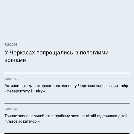
7/8/2026
У Черкасах попрощались із полеглими
воїнами
7/8/2026
Активне літо для старшого покоління: у Черкасах завершився табір
«Університету ІІІ віку»
7/8/2026
Триває завершальний етап прийому заяв на літній відпочинок дітей
пільгових категорій