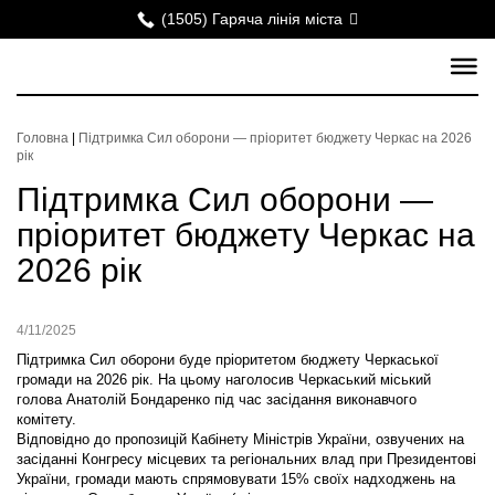
(1505) Гаряча лінія міста
Головна
|
Підтримка Сил оборони — пріоритет бюджету Черкас на 2026
рік
Підтримка Сил оборони —
пріоритет бюджету Черкас на
2026 рік
4/11/2025
Підтримка Сил оборони буде пріоритетом бюджету Черкаської
громади на 2026 рік. На цьому наголосив Черкаський міський
голова Анатолій Бондаренко під час засідання виконавчого
комітету.
Відповідно до пропозицій Кабінету Міністрів України, озвучених на
засіданні Конгресу місцевих та регіональних влад при Президентові
України, громади мають спрямовувати 15% своїх надходжень на