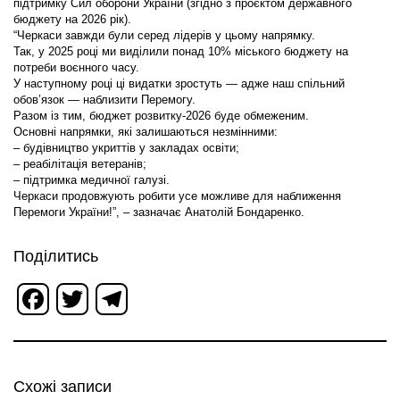
підтримку Сил оборони України (згідно з проєктом державного
бюджету на 2026 рік).
“Черкаси завжди були серед лідерів у цьому напрямку.
Так, у 2025 році ми виділили понад 10% міського бюджету на
потреби воєнного часу.
У наступному році ці видатки зростуть — адже наш спільний
обов’язок — наблизити Перемогу.
Разом із тим, бюджет розвитку-2026 буде обмеженим.
Основні напрямки, які залишаються незмінними:
– будівництво укриттів у закладах освіти;
– реабілітація ветеранів;
– підтримка медичної галузі.
Черкаси продовжують робити усе можливе для наближення
Перемоги України!”, – зазначає Анатолій Бондаренко.
Поділитись
Facebook
Twitter
Telegram
Схожі записи