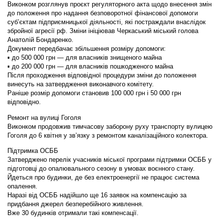
Виконком розглянув проєкт регуляторного акта щодо внесення змін
до положення про надання безповоротної фінансової допомоги
суб’єктам підприємницької діяльності, які постраждали внаслідок
збройної агресії рф. Зміни ініціював Черкаський міський голова
Анатолій Бондаренко.
Документ передбачає збільшення розміру допомоги:
▪️ до 500 000 грн — для власників знищеного майна
▪️ до 200 000 грн — для власників пошкодженого майна
Після проходження відповідної процедури зміни до положення
винесуть на затвердження виконавчого комітету.
Раніше розмір допомоги становив 100 000 грн і 50 000 грн
відповідно.
Ремонт на вулиці Гоголя
Виконком продовжив тимчасову заборону руху транспорту вулицею
Гоголя до 6 квітня у зв’язку з ремонтом каналізаційного колектора.
Підтримка ОСББ
Затверджено перелік учасників міської програми підтримки ОСББ у
підготовці до опалювального сезону в умовах воєнного стану.
Йдеться про будинки, де без електроенергії не працює система
опалення.
Наразі від ОСББ надійшло ще 16 заявок на компенсацію за
придбання джерел безперебійного живлення.
Вже 30 будинків отримали такі компенсації.