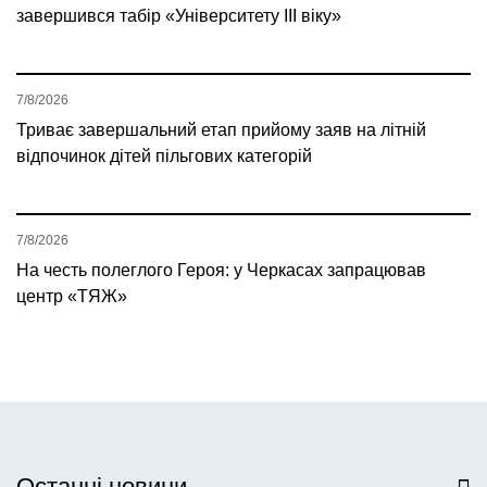
завершився табір «Університету ІІІ віку»
7/8/2026
Триває завершальний етап прийому заяв на літній
відпочинок дітей пільгових категорій
7/8/2026
На честь полеглого Героя: у Черкасах запрацював
центр «ТЯЖ»
Останні новини