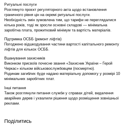
Ритуальні послуги
Розглянуто проєкт регуляторного акта щодо встановлення
граничного рівня цін на окремі ритуальні послуги.
Необхідність змін зумовлена тим, що тарифи не переглядалися
кілька років, тоді як зросли основні складові — мінімальна
заробітна плата, прожитковий мінімум та вартість матеріалів.
Підтримка ОСББ (ремонт ліфтів)
Погоджено відшкодування частини вартості капітального ремонту
ліфтів для кількох ОСББ.
Вшанування захисників
Виконком присвоїв почесне звання «Захисник України – Герой
Черкас» кільком військовослужбовцям (посмертно).
Родинам загиблих буде надано матеріальну допомогу у розмірі 10
мінімальних заробітних плат.
Інші питання
Також розглянули питання служби у справах дітей, видалення
аварійних дерев і ухвалили рішення щодо розміщення зовнішньої
реклами.
Поділитись