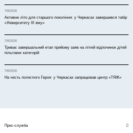
7/8/2026
Активне літо для старшого покоління: у Черкасах завершився табір
«Університету ІІІ віку»
7/8/2026
Триває завершальний етап прийому заяв на літній відпочинок дітей
пільгових категорій
7/8/2026
На честь полеглого Героя: у Черкасах запрацював центр «ТЯЖ»
Прес-служба