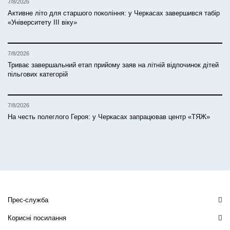
7/8/2026
Активне літо для старшого покоління: у Черкасах завершився табір
«Університету ІІІ віку»
7/8/2026
Триває завершальний етап прийому заяв на літній відпочинок дітей
пільгових категорій
7/8/2026
На честь полеглого Героя: у Черкасах запрацював центр «ТЯЖ»
Прес-служба
Корисні посилання