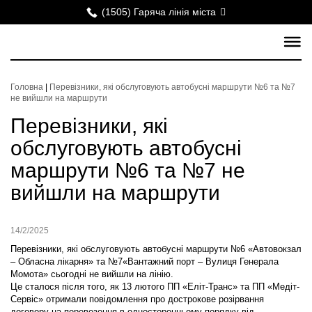
(1505) Гаряча лінія міста
Головна
|
Перевізники, які обслуговують автобусні маршрути №6 та №7
не вийшли на маршрути
Перевізники, які
обслуговують автобусні
маршрути №6 та №7 не
вийшли на маршрути
14/2/2025
Перевізники, які обслуговують автобусні маршрути №6 «Автовокзал
– Обласна лікарня» та №7«Вантажний порт – Вулиця Генерала
Момота» сьогодні не вийшли на лінію.
Це сталося після того, як 13 лютого ПП «Еліт-Транс» та ПП «Медіт-
Сервіс» отримали повідомлення про дострокове розірвання
договору на перевезення в односторонньому порядку від