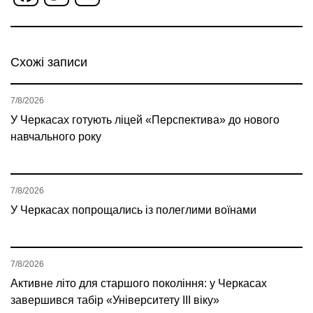
Схожі записи
7/8/2026
У Черкасах готують ліцей «Перспектива» до нового
навчального року
7/8/2026
У Черкасах попрощались із полеглими воїнами
7/8/2026
Активне літо для старшого покоління: у Черкасах
завершився табір «Університету ІІІ віку»