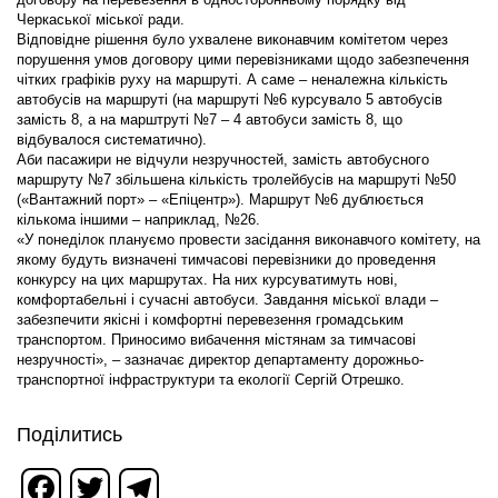
Черкаської міської ради.
Відповідне рішення було ухвалене виконавчим комітетом через
порушення умов договору цими перевізниками щодо забезпечення
чітких графіків руху на маршруті. А саме – неналежна кількість
автобусів на маршруті (на маршруті №6 курсувало 5 автобусів
замість 8, а на марштруті №7 – 4 автобуси замість 8, що
відбувалося систематично).
Аби пасажири не відчули незручностей, замість автобусного
маршруту №7 збільшена кількість тролейбусів на маршруті №50
(«Вантажний порт» – «Епіцентр»). Маршрут №6 дублюється
кількома іншими – наприклад, №26.
«У понеділок плануємо провести засідання виконавчого комітету, на
якому будуть визначені тимчасові перевізники до проведення
конкурсу на цих маршрутах. На них курсуватимуть нові,
комфортабельні і сучасні автобуси. Завдання міської влади –
забезпечити якісні і комфортні перевезення громадським
транспортом. Приносимо вибачення містянам за тимчасові
незручності», – зазначає директор департаменту дорожньо-
транспортної інфраструктури та екології Сергій Отрешко.
Поділитись
Facebook
Twitter
Telegram