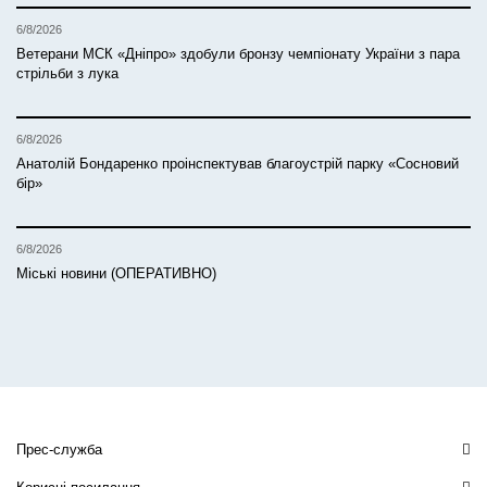
6/8/2026
Ветерани МСК «Дніпро» здобули бронзу чемпіонату України з пара
стрільби з лука
6/8/2026
Анатолій Бондаренко проінспектував благоустрій парку «Сосновий
бір»
6/8/2026
Міські новини (ОПЕРАТИВНО)
Прес-служба