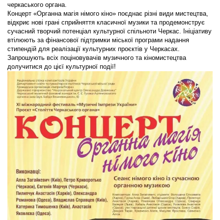
черкаського органа.
Концерт «Органна магія німого кіно» поєднає різні види мистецтва,
відкриє нові грані сприйняття класичної музики та продемонструє
сучасний творчий потенціал культурної спільноти Черкас. Ініціативу
втілюють за фінансової підтримки міської програми надання
стипендій для реалізації культурних проєктів у Черкасах.
Запрошують всіх поціновувачів музичного та кіномистецтва
долучитися до цієї культурної події!