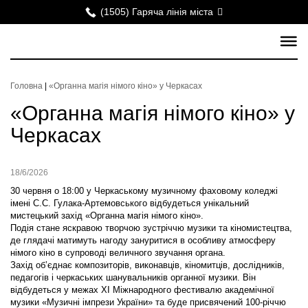
(1505) Гаряча лінія міста
Головна
|
«Органна магія німого кіно» у Черкасах
«Органна магія німого кіно» у
Черкасах
18/6/2026
30 червня о 18:00 у Черкаському музичному фаховому коледжі
імені С.С. Гулака-Артемовського відбудеться унікальний
мистецький захід «Органна магія німого кіно».
Подія стане яскравою творчою зустріччю музики та кіномистецтва,
де глядачі матимуть нагоду зануритися в особливу атмосферу
німого кіно в супроводі величного звучання органа.
Захід об’єднає композиторів, виконавців, кіномитців, дослідників,
педагогів і черкаських шанувальників органної музики. Він
відбудеться у межах XI Міжнародного фестивалю академічної
музики «Музичні імпрези України» та буде присвячений 100-річчю