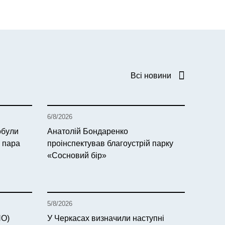
Всі новини
6/8/2026
обули
Анатолій Бондаренко
з пара
проінспектував благоустрій парку
«Сосновий бір»
5/8/2026
НО)
У Черкасах визначили наступні