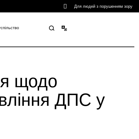
Для людей з порушенням зору
успільство
ія щодо
авління ДПС у