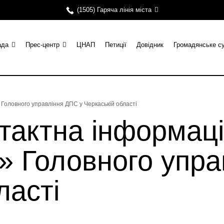
(1505) Гаряча лінія міста
ада
Прес-центр
ЦНАП
Петиції
Довідник
Громадянське с
Головного управління ДПС у Черкаській області
тактна інформац
й» Головного упр
ласті