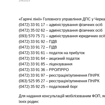
2/9/2025
«Гарячі лінії» Головного управління ДПС у Черка
(0472) 33 91 17 – адміністрування фізичних осіб
(0472) 35 02 62 – адміністрування фізичних осіб
(093) 570 75 71 – адміністрування юридичних осі
(0472) 33 91 92 – ПДВ
(0472) 33 91 72 – ПДВ
(0472) 33 91 61 – податок на прибуток
(0472) 33 91 64 – акцизний податок
(0472) 33 91 85 – ліцензування
(0472) 33 91 36 – РРО/ПРРО
(0472) 33 91 97 – реєстрація/зупинення ПН/РК
(063) 525 95 27 – реєстрація/зупинення ПН/РК
(0472) 35 92 25 – податковий борг
Для надання консультацій мобілізованим ФОП, як
їхніх родин: