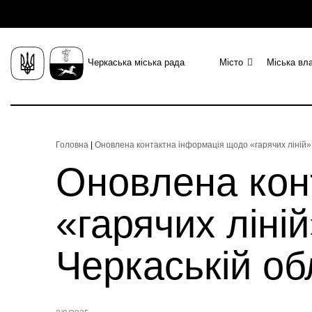
Черкаська міська рада
Місто
Міська вл
Головна
|
Оновлена контактна інформація щодо «гарячих ліній» 
Оновлена кон
«гарячих ліні
Черкаській об