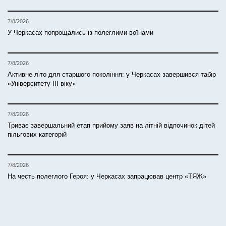
7/8/2026
У Черкасах попрощались із полеглими воїнами
7/8/2026
Активне літо для старшого покоління: у Черкасах завершився табір
«Університету ІІІ віку»
7/8/2026
Триває завершальний етап прийому заяв на літній відпочинок дітей
пільгових категорій
7/8/2026
На честь полеглого Героя: у Черкасах запрацював центр «ТЯЖ»