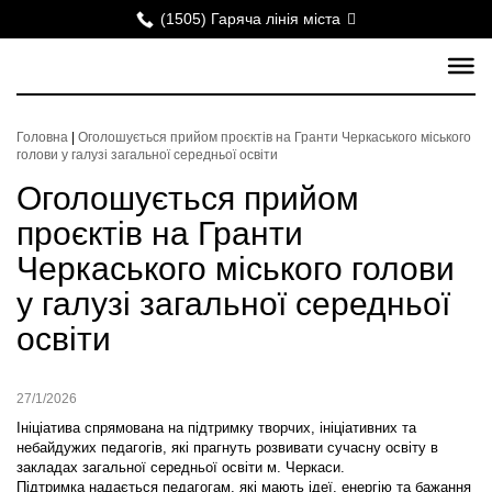
(1505) Гаряча лінія міста
Головна
|
Оголошується прийом проєктів на Гранти Черкаського міського
голови у галузі загальної середньої освіти
Оголошується прийом
проєктів на Гранти
Черкаського міського голови
у галузі загальної середньої
освіти
27/1/2026
Ініціатива спрямована на підтримку творчих, ініціативних та
небайдужих педагогів, які прагнуть розвивати сучасну освіту в
закладах загальної середньої освіти м. Черкаси.
Підтримка надається педагогам, які мають ідеї, енергію та бажання