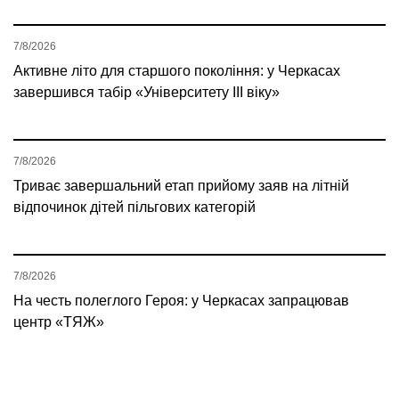
7/8/2026
Активне літо для старшого покоління: у Черкасах
завершився табір «Університету ІІІ віку»
7/8/2026
Триває завершальний етап прийому заяв на літній
відпочинок дітей пільгових категорій
7/8/2026
На честь полеглого Героя: у Черкасах запрацював
центр «ТЯЖ»