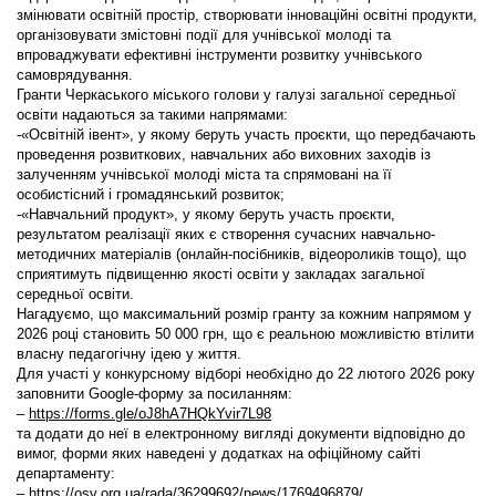
змінювати освітній простір, створювати інноваційні освітні продукти,
організовувати змістовні події для учнівської молоді та
впроваджувати ефективні інструменти розвитку учнівського
самоврядування.
Гранти Черкаського міського голови у галузі загальної середньої
освіти надаються за такими напрямами:
-«Освітній івент», у якому беруть участь проєкти, що передбачають
проведення розвиткових, навчальних або виховних заходів із
залученням учнівської молоді міста та спрямовані на її
особистісний і громадянський розвиток;
-«Навчальний продукт», у якому беруть участь проєкти,
результатом реалізації яких є створення сучасних навчально-
методичних матеріалів (онлайн-посібників, відеороликів тощо), що
сприятимуть підвищенню якості освіти у закладах загальної
середньої освіти.
Нагадуємо, що максимальний розмір гранту за кожним напрямом у
2026 році становить 50 000 грн, що є реальною можливістю втілити
власну педагогічну ідею у життя.
Для участі у конкурсному відборі необхідно до 22 лютого 2026 року
заповнити Google-форму за посиланням:
–
https://forms.gle/oJ8hA7HQkYvir7L98
та додати до неї в електронному вигляді документи відповідно до
вимог, форми яких наведені у додатках на офіційному сайті
департаменту:
–
https://osv.org.ua/rada/36299692/news/1769496879/