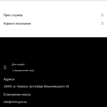
Прес-служба
Корисні посилання
Для людей
з порушенням зору
Адреса:
18000, м. Черкаси, вул.Байди Вишневецького 36
Електронна пошта:
info@chmr.gov.ua