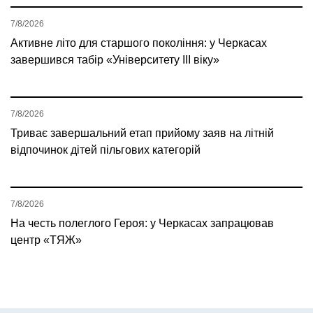
7/8/2026
Активне літо для старшого покоління: у Черкасах
завершився табір «Університету ІІІ віку»
7/8/2026
Триває завершальний етап прийому заяв на літній
відпочинок дітей пільгових категорій
7/8/2026
На честь полеглого Героя: у Черкасах запрацював
центр «ТЯЖ»