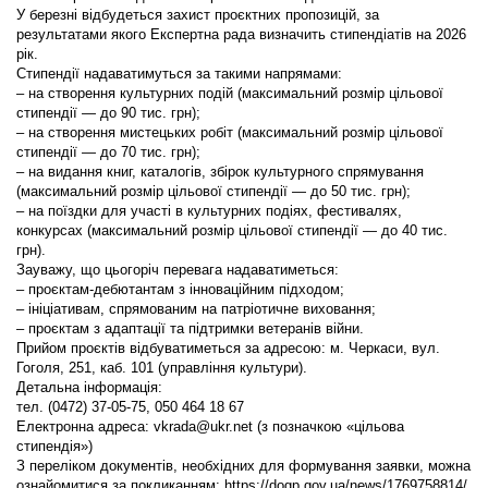
У березні відбудеться захист проєктних пропозицій, за
результатами якого Експертна рада визначить стипендіатів на 2026
рік.
Стипендії надаватимуться за такими напрямами:
– на створення культурних подій (максимальний розмір цільової
стипендії — до 90 тис. грн);
– на створення мистецьких робіт (максимальний розмір цільової
стипендії — до 70 тис. грн);
– на видання книг, каталогів, збірок культурного спрямування
(максимальний розмір цільової стипендії — до 50 тис. грн);
–
на поїздки для участі в культурних подіях, фестивалях,
конкурсах (максимальний розмір цільової стипендії — до 40 тис.
грн).
Зауважу, що цьогоріч перевага надаватиметься:
– проєктам-дебютантам з інноваційним підходом;
– ініціативам, спрямованим на патріотичне виховання;
– проєктам з адаптації та підтримки ветеранів війни.
Прийом проєктів відбуватиметься за адресою: м. Черкаси, вул.
Гоголя, 251, каб. 101 (управління культури).
Детальна інформація:
тел. (0472) 37-05-75, 050 464 18 67
Електронна адреса:
vkrada@ukr.net
(з позначкою «цільова
стипендія»)
З переліком документів, необхідних для формування заявки, можна
ознайомитися за покликанням:
https://dogp.gov.ua/news/1769758814/