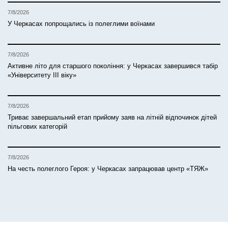
7/8/2026
У Черкасах попрощались із полеглими воїнами
7/8/2026
Активне літо для старшого покоління: у Черкасах завершився табір
«Університету ІІІ віку»
7/8/2026
Триває завершальний етап прийому заяв на літній відпочинок дітей
пільгових категорій
7/8/2026
На честь полеглого Героя: у Черкасах запрацював центр «ТЯЖ»