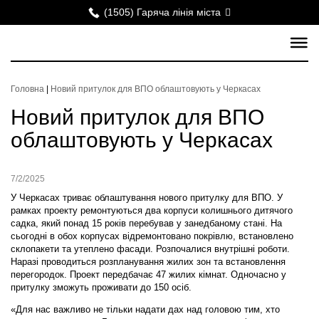
(1505) Гаряча лінія міста
Головна
|
Новий притулок для ВПО облаштовують у Черкасах
Новий притулок для ВПО
облаштовують у Черкасах
7/2/2025
У Черкасах триває облаштування нового притулку для ВПО. У
рамках проекту ремонтуються два корпуси колишнього дитячого
садка, який понад 15 років перебував у занедбаному стані. На
сьогодні в обох корпусах відремонтовано покрівлю, встановлено
склопакети та утеплено фасади. Розпочалися внутрішні роботи.
Наразі проводиться розпланування жилих зон та встановлення
перегородок. Проект передбачає 47 жилих кімнат. Одночасно у
притулку зможуть проживати до 150 осіб.
«Для нас важливо не тільки надати дах над головою тим, хто