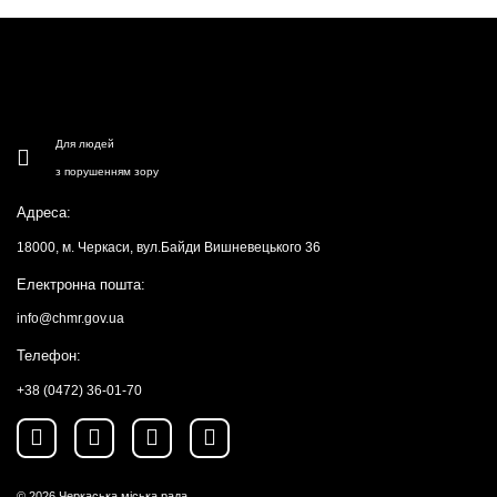
Для людей
з порушенням зору
Адреса:
18000, м. Черкаси, вул.Байди Вишневецького 36
Електронна пошта:
info@chmr.gov.ua
Телефон:
+38 (0472) 36-01-70
© 2026
Черкаська міська рада