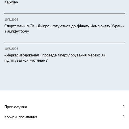
Кабміну
10/8/2026
Спортсмени МСК «Дніпро» готуються до фіналу Чемпіонату України
з ампфутболу
10/8/2026
«Черкасиводоканал» проведе гіперхлорування мереж: як
підготуватися містянам?
Прес-служба
Корисні посилання