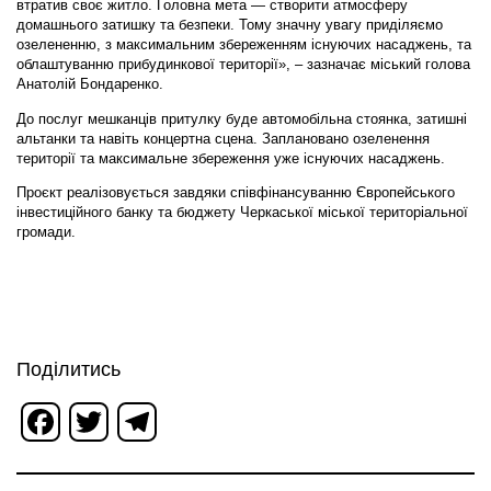
втратив своє житло. Головна мета — створити атмосферу
домашнього затишку та безпеки. Тому значну увагу приділяємо
озелененню, з максимальним збереженням існуючих насаджень, та
облаштуванню прибудинкової території», – зазначає міський голова
Анатолій Бондаренко.
До послуг мешканців притулку буде автомобільна стоянка, затишні
альтанки та навіть концертна сцена. Заплановано озеленення
території та максимальне збереження уже існуючих насаджень.
Проєкт реалізовується завдяки співфінансуванню Європейського
інвестиційного банку та бюджету Черкаської міської територіальної
громади.
Поділитись
Facebook
Twitter
Telegram