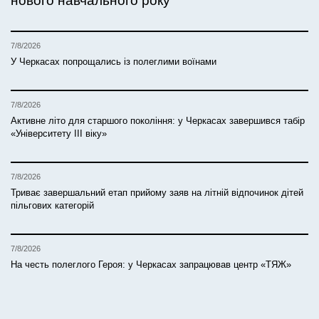
нового навчального року
7/8/2026
У Черкасах попрощались із полеглими воїнами
7/8/2026
Активне літо для старшого покоління: у Черкасах завершився табір
«Університету ІІІ віку»
7/8/2026
Триває завершальний етап прийому заяв на літній відпочинок дітей
пільгових категорій
7/8/2026
На честь полеглого Героя: у Черкасах запрацював центр «ТЯЖ»