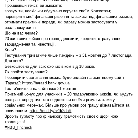
Пройшовши текст, ви зможете:
зрозуміти, наскільки обдумано керуєте своїм бюджетом;
перевірити свої фінансові рішення та захист від фінансових ризиків;
отримати практичні поради, які одразу можна застосувати у
реальному житті.
Що на вас чекає?
20 життєвих кейсів про гроші, депозити, кредити, страхування,
заощадження та інвестиції.
Коли?
Тестування триватиме лише тиждень – з 31 жовтня до 7 листопада.
Для кого?
Безкоштовно для всіх охочих віком від 18 років.
Я
к пройти тестування?
Перевірити свої знання можна буде онлайн на освітньому сайті
“Гаразд”:
https://harazd.bank.gov.ua.
Тест з’явиться на сайті вже 31 жовтня.
Приємний бонус для учасників – 20 подарункових боксів, які будуть
розіграні серед тих, хто поділиться своїми результатами у
соціальних мережах. Більше про умови розіграшу дізнавайтеся за
посиланням:
https://cutt.ly/hr1k2doR
Зробіть турботу про фінансову грамотність своєю щорічною
традицією!
#NBU_fincheck