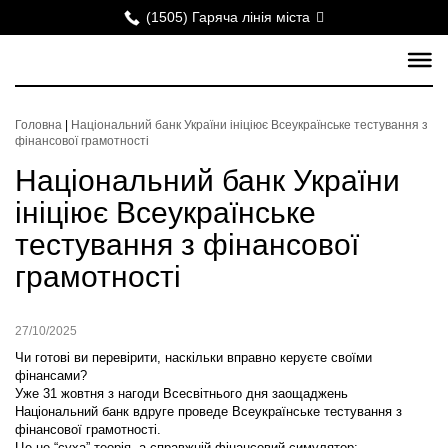
(1505) Гаряча лінія міста
Головна
|
Національний банк України ініціює Всеукраїнське тестування з
фінансової грамотності
Національний банк України
ініціює Всеукраїнське
тестування з фінансової
грамотності
27/10/2025
Чи готові ви перевірити, наскільки вправно керуєте своїми
фінансами?
Уже 31 жовтня з нагоди Всесвітнього дня заощаджень
Національний банк вдруге проведе Всеукраїнське тестування з
фінансової грамотності.
Це не “суха” теорія, а справжній фінансовий симулятор: