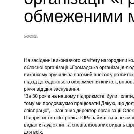
обмеженими 
5/3/2025
На засіданні виконавчого комітету нагородили к
обласної організації «Громадська організація 
виконкому вручили за вагомий внесок у розвиток 
підхід до художнього оформлення книжок, впровад
річчя від дня заснування.
“За 30 років на нашому підприємстві були і злети,
тому ми продовжуємо працювати! Дякую, що долу
співпрацю”, – зазначив директор організації Оле
Підприємство «ІнтролігаТОР» займається не лише
видання аудіокниг та спеціалізованих видань шр
для всіх.