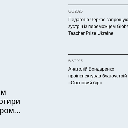
6/8/2026
Педагогів Черкас запрошую
зустріч із переможцем Glob
Teacher Prize Ukraine
6/8/2026
Анатолій Бондаренко
проінспектував благоустрій
«Сосновий бір»
ом
артири
ром...