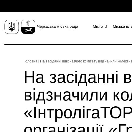
Черкаська міська рада
Місто
Міська вл
Головна
|
На засіданні виконавчого комітету відзначили колект
На засіданні 
відзначили ко
«ІнтролігаТОР
організації «