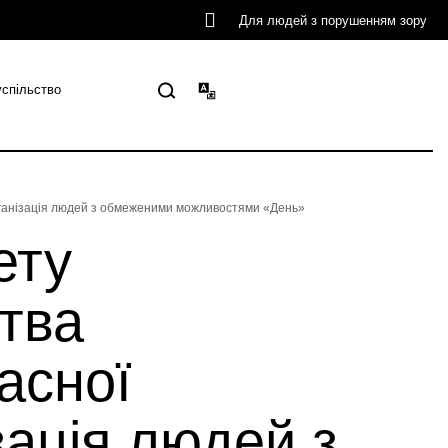
Для людей з порушенням зору
успільство
 організація людей з обмеженими можливостями «День»
ету
тва
асної
зація людей з