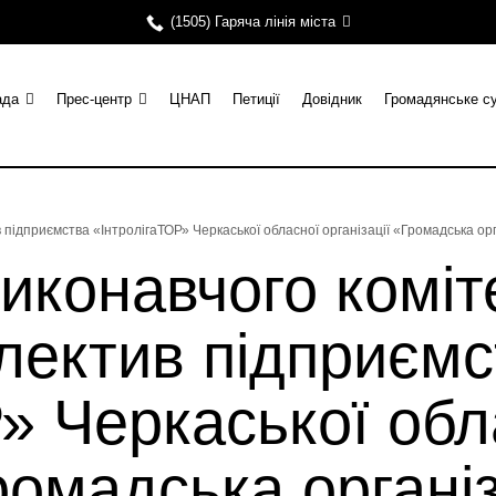
(1505) Гаряча лінія міста
ада
Прес-центр
ЦНАП
Петиції
Довідник
Громадянське с
ив підприємства «ІнтролігаТОР» Черкаської обласної організації «Громадська
виконавчого коміт
лектив підприємс
» Черкаської обл
Громадська органі