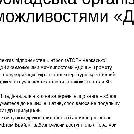
можливостями «Д
олектив підприємства «ІнтролігаТОР» Черкаської
людей з обмеженими можливостями «День». Грамоту
і популяризацію української літератури, креативний
ження сучасних технологій, а також із нагоди 30-
 і падіння, але ніхто не заперечить, що книга – зброя,
чаєтеся до наших ініціатив, сподіваюся на подальшу
ксандр Прилуцький.
 випуском друкованих книг, а й активно розвиває
ифтом Брайля, забезпечуючи доступність літератури