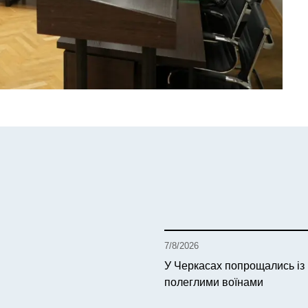
7/8/2026
У Черкасах попрощались із
полеглими воїнами