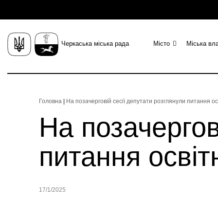
Черкаська міська рада
Місто
Міська вл
Головна
|
На позачерговій сесії депутати розглянули питання ос
На позачергов
питання освіт
17/1/2025