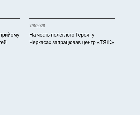
7/8/2026
 прийому
На честь полеглого Героя: у
тей
Черкасах запрацював центр «ТЯЖ»