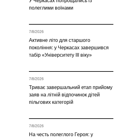
У Черкасах попрощались із
полеглими воїнами
7/8/2026
Активне літо для старшого
покоління: у Черкасах завершився
табір «Університету ІІІ віку»
7/8/2026
Триває завершальний етап прийому
заяв на літній відпочинок дітей
пільгових категорій
7/8/2026
На честь полеглого Героя: у