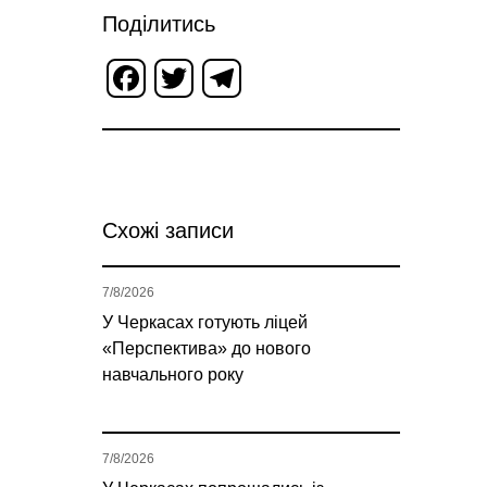
Поділитись
Facebook
Twitter
Telegram
Схожі записи
7/8/2026
У Черкасах готують ліцей
«Перспектива» до нового
навчального року
7/8/2026