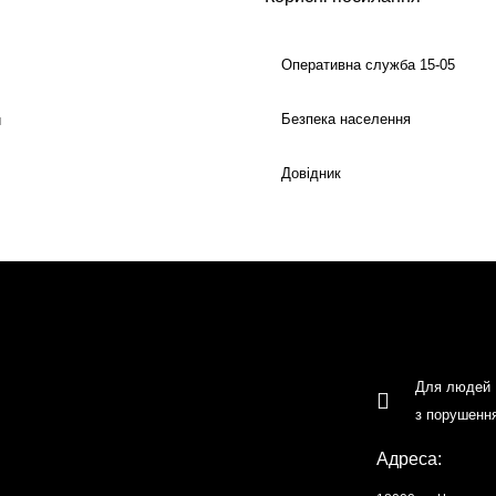
Оперативна служба 15-05
Безпека населення
й
Довідник
Для людей
з порушенн
Адреса: