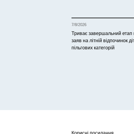
7/8/2026
Триває завершальний етап
заяв на літній відпочинок ді
пільгових категорій
Корисні посилання