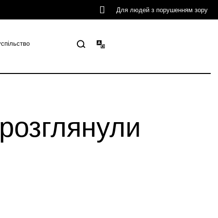
Для людей з порушенням зору
успільство
 розглянули