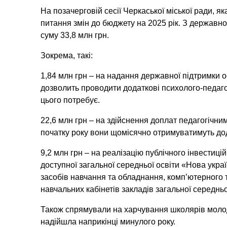
На позачерговій сесії Черкаської міської ради, я
питання змін до бюджету на 2025 рік. З державн
суму 33,8 млн грн.
Зокрема, такі:
1,84 млн грн – на надання державної підтримки 
дозволить проводити додаткові психолого-педагогі
цього потребує.
22,6 млн грн – на здійснення доплат педагогічним
початку року вони щомісячно отримуватимуть дода
9,2 млн грн – на реалізацію публічного інвестицій
доступної загальної середньої освіти «Нова укра
засобів навчання та обладнання, комп’ютерного 
навчальних кабінетів закладів загальної середнь
Також спрямували на харчування школярів молодш
надійшла наприкінці минулого року.