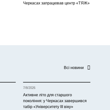
Черкасах запрацював центр «ТЯЖ»
Всі новини
7/8/2026
Активне літо для старшого
покоління: у Черкасах завершився
табір «Університету ІІІ віку»