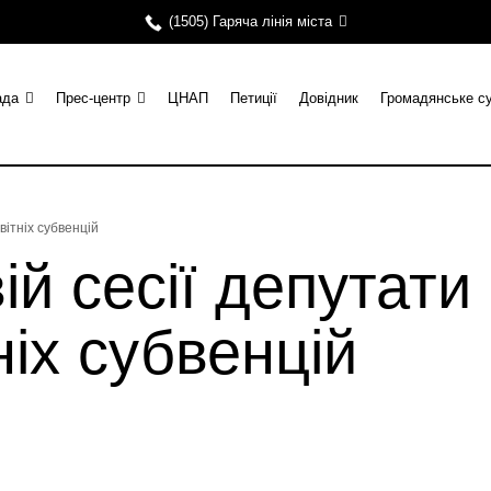
(1505) Гаряча лінія міста
ада
Прес-центр
ЦНАП
Петиції
Довідник
Громадянське с
вітніх субвенцій
ій сесії депутати
ніх субвенцій