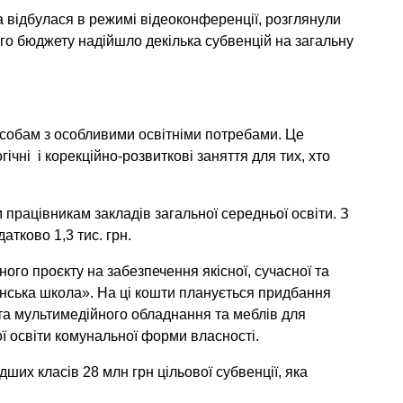
ка відбулася в режимі відеоконференції, розглянули
ого бюджету надійшло декілька субвенцій на загальну
особам з особливими освітніми потребами. Це
чні і корекційно-розвиткові заняття для тих, хто
 працівникам закладів загальної середньої освіти. З
тково 1,3 тис. грн.
ного проєкту на забезпечення якісної, сучасної та
їнська школа». На ці кошти планується придбання
та мультимедійного обладнання та меблів для
ої освіти комунальної форми власності.
их класів 28 млн грн цільової субвенції, яка