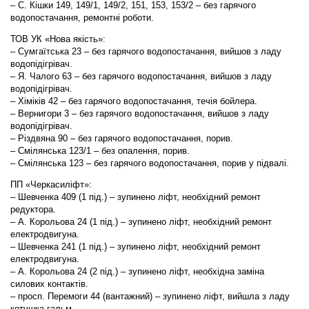
– С. Кішки 149, 149/1, 149/2, 151, 153, 153/2 – без гарячого
водопостачання, ремонтні роботи.
ТОВ УК «Нова якість»:
– Сумгаїтська 23 – без гарячого водопостачання, вийшов з ладу
водопідігрівач.
– Я. Чалого 63 – без гарячого водопостачання, вийшов з ладу
водопідігрівач.
– Хіміків 42 – без гарячого водопостачання, течія бойлера.
– Вернигори 3 – без гарячого водопостачання, вийшов з ладу
водопідігрівач.
– Різдвяна 90 – без гарячого водопостачання, порив.
– Смілянська 123/1 – без опалення, порив.
– Смілянська 123 – без гарячого водопостачання, порив у підвалі.
ПП «Черкасиліфт»:
– Шевченка 409 (1 під.) – зупинено ліфт, необхідний ремонт
редуктора.
– А. Корольова 24 (1 під.) – зупинено ліфт, необхідний ремонт
електродвигуна.
– Шевченка 241 (1 під.) – зупинено ліфт, необхідний ремонт
електродвигуна.
– А. Корольова 24 (2 під.) – зупинено ліфт, необхідна заміна
силових контактів.
– просп. Перемоги 44 (вантажний) – зупинено ліфт, вийшла з ладу
котушка гальм.