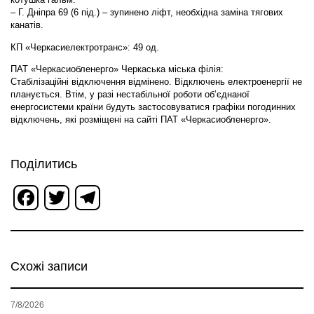
– Г. Дніпра 69 (6 під.) – зупинено ліфт, необхідна заміна тягових
канатів.
КП «Черкасиелектротранс»: 49 од.
ПАТ «Черкасиобленерго» Черкаська міська філія:
Стабілізаційні відключення відмінено. Відключень електроенергії не
планується. Втім, у разі нестабільної роботи об’єднаної
енергосистеми країни будуть застосовуватися графіки погодинних
відключень, які розміщені на сайті ПАТ «Черкасиобленерго».
Поділитись
Facebook
Twitter
Telegram
Схожі записи
7/8/2026