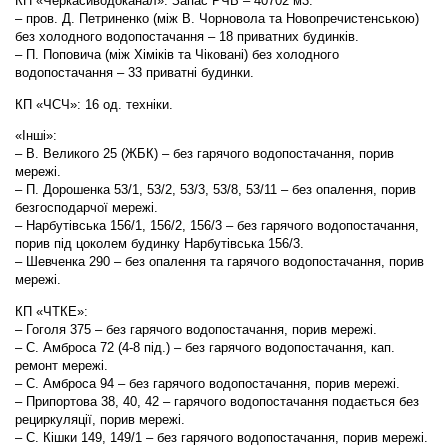
КП «Черкасиводоканал»: Запас РЧВ – 40702 м3.
– пров. Д. Петриненко (між В. Чорновола та Новопречистенською)
без холодного водопостачання – 18 приватних будинків.
– П. Поповича (між Хіміків та Чіковані) без холодного
водопостачання – 33 приватні будинки.
КП «ЧСЧ»: 16 од. техніки.
«Інші»:
– В. Великого 25 (ЖБК) – без гарячого водопостачання, порив
мережі.
– П. Дорошенка 53/1, 53/2, 53/3, 53/8, 53/11 – без опалення, порив
безгосподарчої мережі.
– Нарбутівська 156/1, 156/2, 156/3 – без гарячого водопостачання,
порив під цоколем будинку Нарбутівська 156/3.
– Шевченка 290 – без опалення та гарячого водопостачання, порив
мережі.
КП «ЧТКЕ»:
– Гоголя 375 – без гарячого водопостачання, порив мережі.
– С. Амброса 72 (4-8 під.) – без гарячого водопостачання, кап.
ремонт мережі.
– С. Амброса 94 – без гарячого водопостачання, порив мережі.
– Припортова 38, 40, 42 – гарячого водопостачання подається без
рециркуляції, порив мережі.
– С. Кішки 149, 149/1 – без гарячого водопостачання, порив мережі.