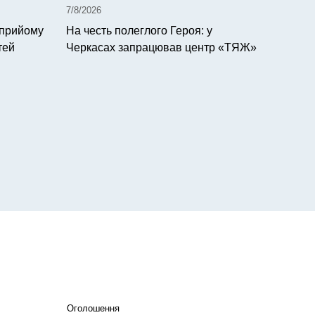
7/8/2026
 прийому
На честь полеглого Героя: у
тей
Черкасах запрацював центр «ТЯЖ»
Оголошення