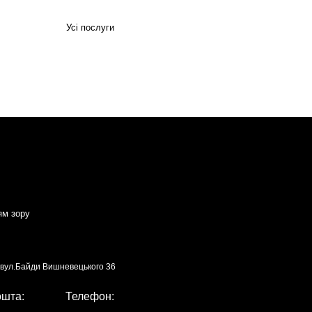
Усі послуги
ям зору
, вул.Байди Вишневецького 36
ошта:
Телефон: