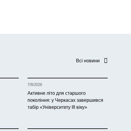
Всі новини
7/8/2026
Активне літо для старшого
покоління: у Черкасах завершився
табір «Університету ІІІ віку»