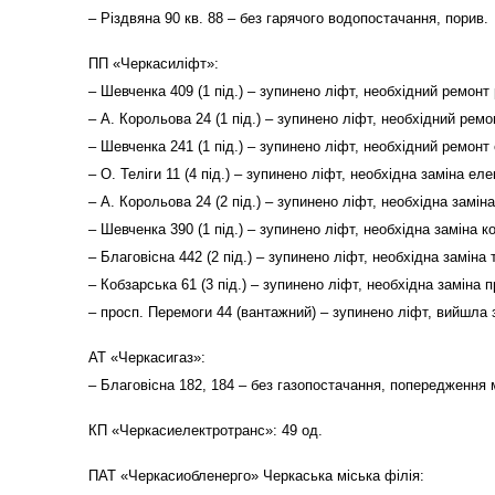
– Різдвяна 90 кв. 88 – без гарячого водопостачання, порив
ПП «Черкасиліфт»:
– Шевченка 409 (1 під.) – зупинено ліфт, необхідний ремонт
– А. Корольова 24 (1 під.) – зупинено ліфт, необхідний рем
– Шевченка 241 (1 під.) – зупинено ліфт, необхідний ремонт
– О. Теліги 11 (4 під.) – зупинено ліфт, необхідна заміна ел
– А. Корольова 24 (2 під.) – зупинено ліфт, необхідна замін
– Шевченка 390 (1 під.) – зупинено ліфт, необхідна заміна к
– Благовісна 442 (2 під.) – зупинено ліфт, необхідна заміна 
– Кобзарська 61 (3 під.) – зупинено ліфт, необхідна заміна 
– просп. Перемоги 44 (вантажний) – зупинено ліфт, вийшла 
АТ «Черкасигаз»:
– Благовісна 182, 184 – без газопостачання, попередження 
КП «Черкасиелектротранс»: 49 од.
ПАТ «Черкасиобленерго» Черкаська міська філія: