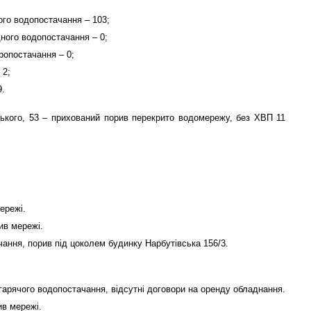
ого водопостачання – 103;
ного водопостачання – 0;
ропостачання – 0;
 2;
9.
ького, 53 – прихований порив перекрито водомережу, без ХВП 11
ережі.
ив мережі.
ачання, порив під цоколем будинку Нарбутівська 156/3.
 гарячого водопостачання, відсутні договори на оренду обладнання.
ив мережі.