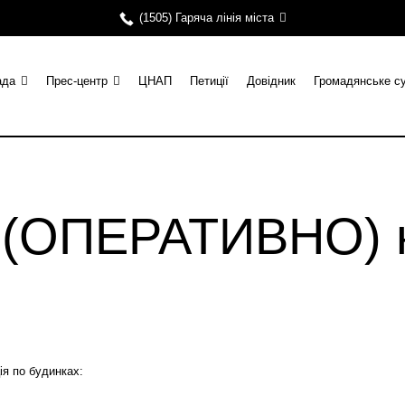
(1505) Гаряча лінія міста
ада
Прес-центр
ЦНАП
Петиції
Довідник
Громадянське с
и (ОПЕРАТИВНО) н
я по будинках: