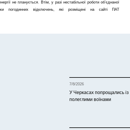
нергії не планується. Втім, у разі нестабільної роботи об’єднаної
фіки погодинних відключень, які розміщені на сайті ПАТ
7/8/2026
У Черкасах попрощались із
полеглими воїнами