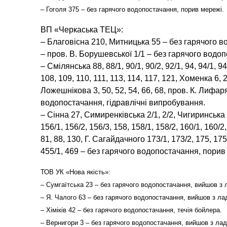
– Гоголя 375 – без гарячого водопостачання, порив мережі.
ВП «Черкаська ТЕЦ»:
– Благовісна 210, Митницька 55 – без гарячого 
– пров. В. Борушевської 1/1 – без гарячого водо
– Смілянська 88, 88/1, 90/1, 90/2, 92/1, 94, 94/1, 94
108, 109, 110, 111, 113, 114, 117, 121, Хоменка 6, 26
Ложешнікова 3, 50, 52, 54, 66, 68, пров. К. Лифар
водопостачання, гідравлічні випробування.
– Сінна 27, Симиренківська 2/1, 2/2, Чигиринська 
156/1, 156/2, 156/3, 158, 158/1, 158/2, 160/1, 160/
81, 88, 130, Г. Сагайдачного 173/1, 173/2, 175, 175
455/1, 469 – без гарячого водопостачання, порив
ТОВ УК «Нова якість»:
– Сумгаїтська 23 – без гарячого водопостачання, вийшов з л
– Я. Чалого 63 – без гарячого водопостачання, вийшов з лад
– Хіміків 42 – без гарячого водопостачання, течія бойлера.
– Вернигори 3 – без гарячого водопостачання, вийшов з ладу