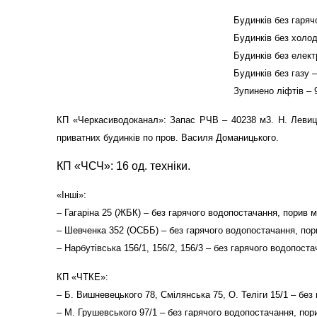
Будинків без гаряч
Будинків без холод
Будинків без елект
Будинків без газу –
Зупинено ліфтів – 
КП «Черкасиводоканал»: Запас РЧВ – 40238 м3. Н. Левиц
приватних будинків по пров. Василя Доманицького.
КП «ЧСЧ»: 16 од. техніки.
«Інші»:
– Гагаріна 25 (ЖБК) – без гарячого водопостачання, порив м
– Шевченка 352 (ОСББ) – без гарячого водопостачання, пор
– Нарбутівська 156/1, 156/2, 156/3 – без гарячого водопост
КП «ЧТКЕ»:
– Б. Вишневецького 78, Смілянська 75, О. Теліги 15/1 – без
– М. Грушевського 97/1 – без гарячого водопостачання, пор