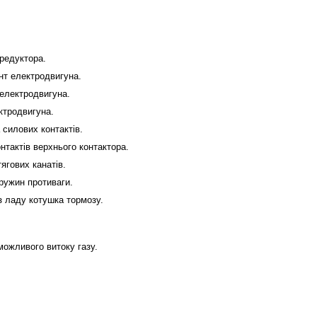
.
 редуктора.
онт електродвигуна.
 електродвигуна.
ектродвигуна.
а силових контактів.
онтактів верхнього контактора.
тягових канатів.
пружин противаги.
з ладу котушка тормозу.
можливого витоку газу.