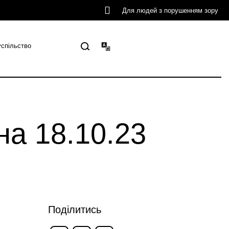
Для людей з порушенням зору
успільство
а 18.10.23
Поділитись