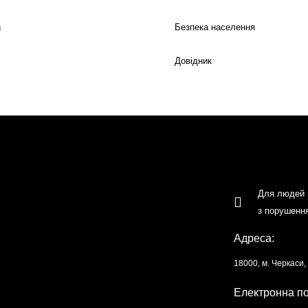
Безпека населення
й
Довідник
Для людей
з порушенн
Адреса:
18000, м. Черкаси
Електронна п