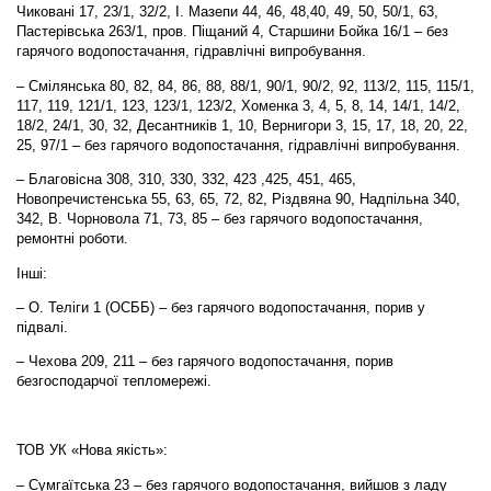
Чиковані 17, 23/1, 32/2, І. Мазепи 44, 46, 48,40, 49, 50, 50/1, 63,
Пастерівська 263/1, пров. Піщаний 4, Старшини Бойка 16/1 – без
гарячого водопостачання, гідравлічні випробування.
– Смілянська 80, 82, 84, 86, 88, 88/1, 90/1, 90/2, 92, 113/2, 115, 115/1,
117, 119, 121/1, 123, 123/1, 123/2, Хоменка 3, 4, 5, 8, 14, 14/1, 14/2,
18/2, 24/1, 30, 32, Десантників 1, 10, Вернигори 3, 15, 17, 18, 20, 22,
25, 97/1 – без гарячого водопостачання, гідравлічні випробування.
– Благовісна 308, 310, 330, 332, 423 ,425, 451, 465,
Новопречистенська 55, 63, 65, 72, 82, Різдвяна 90, Надпільна 340,
342, В. Чорновола 71, 73, 85 – без гарячого водопостачання
,
ремонтні роботи.
Інші:
– О. Теліги 1 (ОСББ) – без гарячого водопостачання, порив у
підвалі.
– Чехова 209, 211 – без гарячого водопостачання, порив
безгосподарчої тепломережі.
ТОВ УК «Нова якість»:
– Сумгаїтська 23 – без гарячого водопостачання, вийшов з ладу