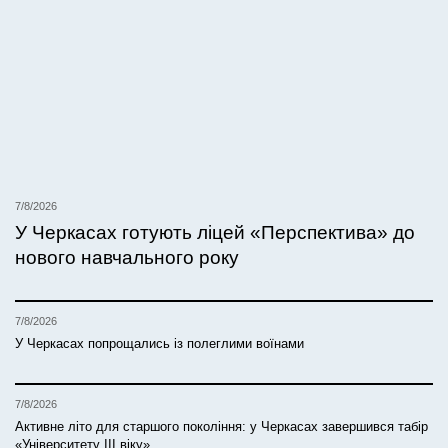
7/8/2026
У Черкасах готують ліцей «Перспектива» до
нового навчального року
7/8/2026
У Черкасах попрощались із полеглими воїнами
7/8/2026
Активне літо для старшого покоління: у Черкасах завершився табір
«Університету ІІІ віку»