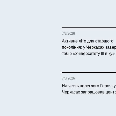
7/8/2026
Активне літо для старшого
покоління: у Черкасах зав
табір «Університету ІІІ віку»
7/8/2026
На честь полеглого Героя: у
Черкасах запрацював цен