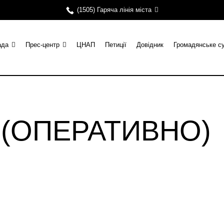
(1505) Гаряча лінія міста
ада
Прес-центр
ЦНАП
Петиції
Довідник
Громадянське с
и (ОПЕРАТИВНО)