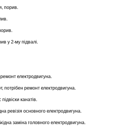
я, порив.
лив.
порив.
ив у 2-му підвалі.
н ремонт електродвигуна.
фт, потрібен ремонт електродвигуна.
 підвіски канатів.
ідна ревізія основного електродвигуна.
обхідна заміна головного електродвигуна.