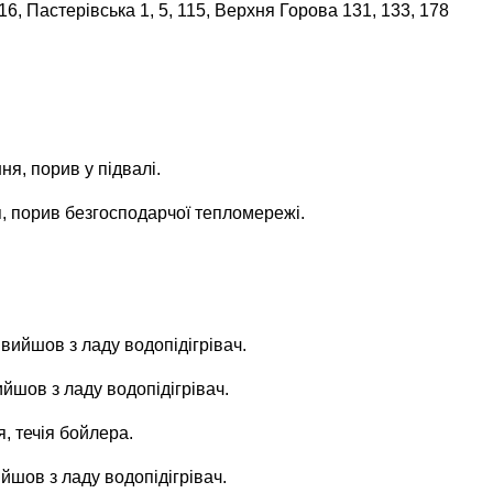
16, Пастерівська 1, 5, 115, Верхня Горова 131, 133, 178
ня, порив у підвалі.
я, порив безгосподарчої тепломережі.
 вийшов з ладу водопідігрівач.
ийшов з ладу водопідігрівач.
я, течія бойлера.
йшов з ладу водопідігрівач.