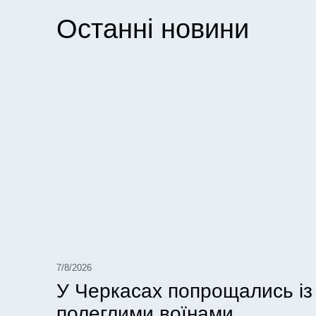
Останні новини
7/8/2026
У Черкасах попрощались із
полеглими воїнами