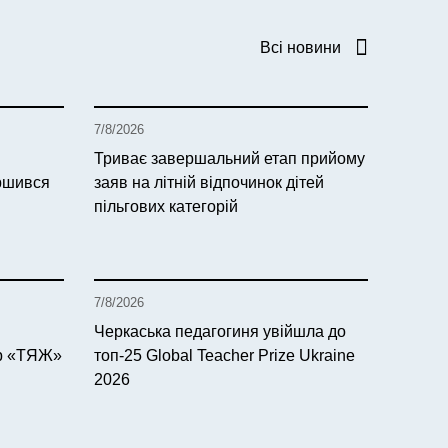
Всі новини
7/8/2026
Триває завершальний етап прийому
ершився
заяв на літній відпочинок дітей
пільгових категорій
7/8/2026
Черкаська педагогиня увійшла до
тр «ТЯЖ»
топ-25 Global Teacher Prize Ukraine
2026