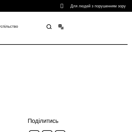
Для людей з порушенням зору
успільство
Поділитись