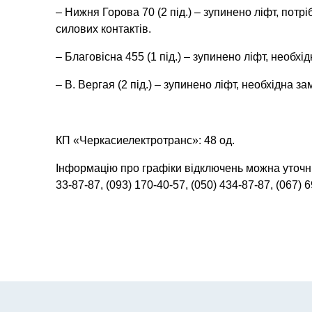
– Нижня Горова 70 (2 під.) – зупинено ліфт, потр
силових контактів.
– Благовісна 455 (1 під.) – зупинено ліфт, необхі
– В. Вергая (2 під.) – зупинено ліфт, необхідна за
КП «Черкасиелектротранс»: 48 од.
Інформацію про графіки відключень можна уточн
33-87-87, (093) 170-40-57, (050) 434-87-87, (067) 