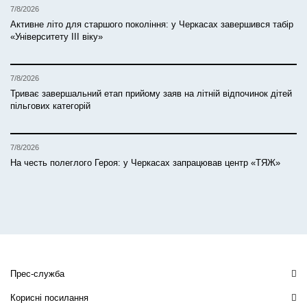
7/8/2026
Активне літо для старшого покоління: у Черкасах завершився табір
«Університету ІІІ віку»
7/8/2026
Триває завершальний етап прийому заяв на літній відпочинок дітей
пільгових категорій
7/8/2026
На честь полеглого Героя: у Черкасах запрацював центр «ТЯЖ»
Прес-служба
Корисні посилання