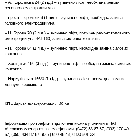
– А. Корольова 24 (2 під.) – зупинено ліфт, необхідна ревізія
основного електродвигуна.
– просп. Перемоги 8 (1 під.) – зупинено ліфт, необхідна заміна
головного електродвигуна.
– Н. Горова 70 (2 під.) – зупинено ліфт, потрібен ремонт головного
електродвигуна 4АН160, заміна силових контактів.
– Н. Горова 64 (1 під.) – зупинено ліфт, необхідна заміна силових
контактів.
– Хрещатик 180 (3 під.) – зупинено ліфт, необхідна заміна силових
контактів.
– Нарбутівська 156/3 (1 під.) – зупинено ліфт, необхідна заміна
лопнуло коромисло.
КП «Черкасиелектротранс»: 49 од.
Інформацію про графіки відключень можна уточнити в ПАТ
«Черкасиобленерго» за телефонами: (0472) 33-87-87, (093) 170-40-
57, (050) 434-87-87, (067) 690-48-48, 0800 501-328.