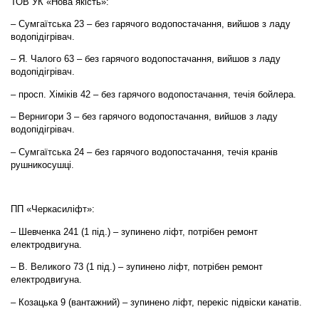
ТОВ УК «Нова якість»:
– Сумгаїтська 23 – без гарячого водопостачання, вийшов з ладу
водопідігрівач.
– Я. Чалого 63 – без гарячого водопостачання, вийшов з ладу
водопідігрівач.
– просп. Хіміків 42 – без гарячого водопостачання, течія бойлера.
– Вернигори 3 – без гарячого водопостачання, вийшов з ладу
водопідігрівач.
– Сумгаїтська 24 – без гарячого водопостачання, течія кранів
рушникосушці.
ПП «Черкасиліфт»:
– Шевченка 241 (1 під.) – зупинено ліфт, потрібен ремонт
електродвигуна.
– В. Великого 73 (1 під.) – зупинено ліфт, потрібен ремонт
електродвигуна.
– Козацька 9 (вантажний) – зупинено ліфт, перекіс підвіски канатів.