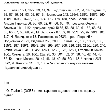
основному та допоміжному обладнанні.
– В. Галви 16/1, 16/2, 39, 41, 97, Бидгощська 5, 62, 64, 14 грудня 83,
85, 87, 89, 91, 93, 95, 97, В. Чорновола 142, 156/4, 158/1, 158/2, 160,
160/1, 160/2, 162/3, 172, 174, 176, 178, 180, пров. Весняний 2,
Андрія Туренка 56, 58, 60, 62, 64, 66, 68, 70, провулок Олекси
Влизька 11/1, 11/2, провулок Крайній 55, 56, 58, 60, 61, 62, 63, 64,
65, 66, 67, 68, 69, 70, М. Залізняка 87, 89, 91, 91/1, 95, 99, 99/1, 101,
117, Н. Левицького 18, Пастерівська 263/1, пров. Піщаний 4,
Поднєвича 2, 3/1, Різдвяна 263, 280, С. Кішки 175, 183, 183/1, 185,
185/1, 187, 189/1, 189/2, 197, 199, 207, 208, 216, 218, 218/1, 220, 240,
Смілянська 124/1, 124/2, 126/1, 126/2, 128, 128/1, Старшини Бойка
16/1, Хіміків 9, 10, 10/1, 11а, 28, 30, 30/4, 32, 34, 38, 40, 42, 44, 45,
52, 54, Івана Мазепи 20, 44, 46, 48, 49, 50, 50/1, 63, Чиковані 23/1,
32/2, Я. Чалого 61/1, 63, 106 – без гарячого водопостачання,
гідравлічні випробування.
Інші:
– О. Теліги 1 (ОСББ) – без гарячого водопостачання, порив у
підвалі.