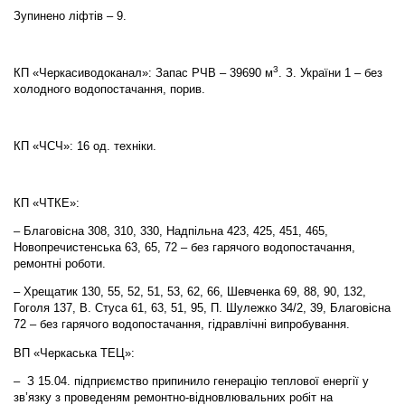
Зупинено ліфтів – 9.
3
КП «Черкасиводоканал»: Запас РЧВ – 39690 м
. З. України 1 – без
холодного водопостачання, порив.
КП «ЧСЧ»: 16 од. техніки.
КП «ЧТКЕ»:
– Благовісна 308, 310, 330, Надпільна 423, 425, 451, 465,
Новопречистенська 63, 65, 72 – без гарячого водопостачання,
ремонтні роботи.
– Хрещатик 130, 55, 52, 51, 53, 62, 66, Шевченка 69, 88, 90, 132,
Гоголя 137, В. Стуса 61, 63, 51, 95, П. Шулежко 34/2, 39, Благовісна
72 – без гарячого водопостачання, гідравлічні випробування.
ВП «Черкаська ТЕЦ»:
– З 15.04. підприємство припинило генерацію теплової енергії у
зв’язку з проведеням ремонтно-відновлювальних робіт на