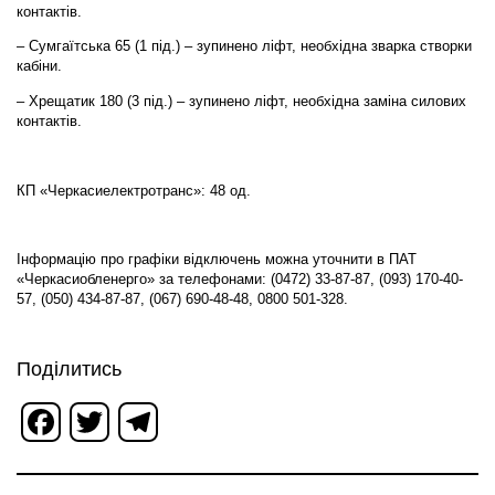
контактів.
– Сумгаїтська 65 (1 під.) – зупинено ліфт, необхідна зварка створки
кабіни.
– Хрещатик 180 (3 під.) – зупинено ліфт, необхідна заміна силових
контактів.
КП «Черкасиелектротранс»: 48 од.
Інформацію про графіки відключень можна уточнити в ПАТ
«Черкасиобленерго» за телефонами: (0472) 33-87-87, (093) 170-40-
57, (050) 434-87-87, (067) 690-48-48, 0800 501-328.
Поділитись
Facebook
Twitter
Telegram