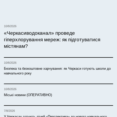
10/8/2026
«Черкасиводоканал» проведе
гіперхлорування мереж: як підготуватися
містянам?
10/8/2026
Безпека та безкоштовне харчування: як Черкаси готують школи до
навчального року
10/8/2026
Міські новини (ОПЕРАТИВНО)
7/8/2026
У Черкасах готують ліцей «Перспектива» до нового навчального