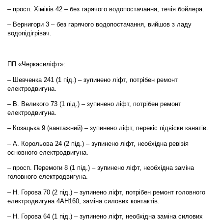
– просп. Хіміків 42 – без гарячого водопостачання, течія бойлера.
– Вернигори 3 – без гарячого водопостачання, вийшов з ладу
водопідігрівач.
ПП «Черкасиліфт»:
– Шевченка 241 (1 під.) – зупинено ліфт, потрібен ремонт
електродвигуна.
– В. Великого 73 (1 під.) – зупинено ліфт, потрібен ремонт
електродвигуна.
– Козацька 9 (вантажний) – зупинено ліфт, перекіс підвіски канатів.
– А. Корольова 24 (2 під.) – зупинено ліфт, необхідна ревізія
основного електродвигуна.
– просп. Перемоги 8 (1 під.) – зупинено ліфт, необхідна заміна
головного електродвигуна.
– Н. Горова 70 (2 під.) – зупинено ліфт, потрібен ремонт головного
електродвигуна 4АН160, заміна силових контактів.
– Н. Горова 64 (1 під.) – зупинено ліфт, необхідна заміна силових