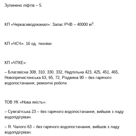
Зупинено ліфтів – 5.
3
КП «Черкасиводоканал»: Запас РЧВ – 40000 м
.
КП «ЧСЧ»: 16 од. техніки.
КП «ЧТКЕ»:
– Благовісна 308, 310, 330, 332, Надпільна 423, 425, 451, 465,
Новопречистенська 63, 65, 72, Різдвяна 90 – без гарячого
водопостачання, ремонтні роботи.
ТОВ УК «Нова якість»:
– Сумгаїтська 23 – без гарячого водопостачання, вийшов з ладу
водопідігрівач.
– Я. Чалого 63 – без гарячого водопостачання, вийшов з ладу
водопідігрівач.