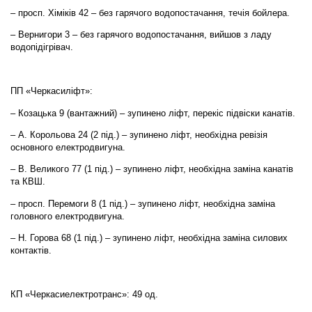
– просп. Хіміків 42 – без гарячого водопостачання, течія бойлера.
– Вернигори 3 – без гарячого водопостачання, вийшов з ладу
водопідігрівач.
ПП «Черкасиліфт»:
– Козацька 9 (вантажний) – зупинено ліфт, перекіс підвіски канатів.
– А. Корольова 24 (2 під.) – зупинено ліфт, необхідна ревізія
основного електродвигуна.
– В. Великого 77 (1 під.) – зупинено ліфт, необхідна заміна канатів
та КВШ.
– просп. Перемоги 8 (1 під.) – зупинено ліфт, необхідна заміна
головного електродвигуна.
– Н. Горова 68 (1 під.) – зупинено ліфт, необхідна заміна силових
контактів.
КП «Черкасиелектротранс»: 49 од.