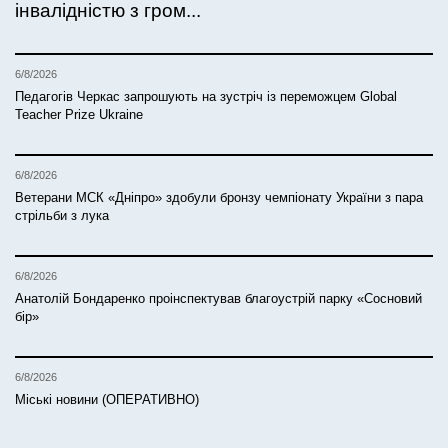
інвалідністю з гром...
6/8/2026
Педагогів Черкас запрошують на зустріч із переможцем Global
Teacher Prize Ukraine
6/8/2026
Ветерани МСК «Дніпро» здобули бронзу чемпіонату України з пара
стрільби з лука
6/8/2026
Анатолій Бондаренко проінспектував благоустрій парку «Сосновий
бір»
6/8/2026
Міські новини (ОПЕРАТИВНО)