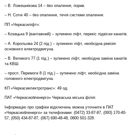
– В. Ложешнікова 14 – без опалення, порив.
– Н. Сотні 40 – без опалення, течія системи опалення.
ПП «Черкасиліфт»:
– Козацька 9 (вантажний) – зупинено ліфт, перекіс підвіски канатів.
– А. Корольова 24 (2 під.) – зупинено ліфт, необхідна ревізія
основного електродвигуна.
– В. Великого 77 (1 під.) – зупинено ліфт, необхідна заміна канатів
та КВШ.
– просп. Перемоги 8 (1 під.) – зупинено ліфт, необхідна заміна
головного електродвигуна.
КП «Черкасиелектротранс»: 49 од.
ПАТ «Черкасиобленерго» Черкаська міська філія:
Інформацію про графіки відключень можна уточнити в ПАТ
«Черкасиобленерго» за телефонами: (0472) 33-87-87, (093) 170-40-
57, (050) 434-87-87, (067) 690-48-48, 0800 501-328.