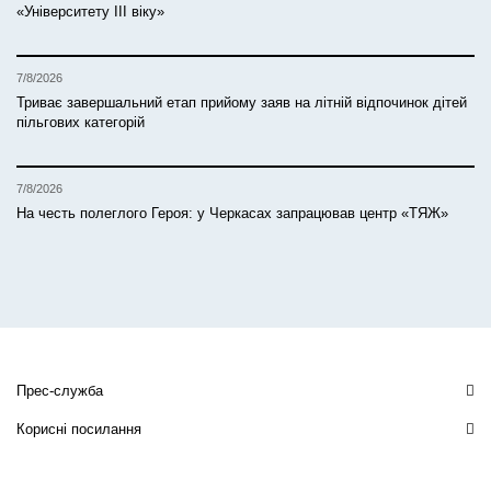
«Університету ІІІ віку»
7/8/2026
Триває завершальний етап прийому заяв на літній відпочинок дітей
пільгових категорій
7/8/2026
На честь полеглого Героя: у Черкасах запрацював центр «ТЯЖ»
Прес-служба
Корисні посилання