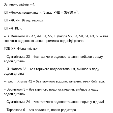
Зупинено ліфтів – 4.
3
КП «Черкасиводоканал»: Запас РЧВ – 39730 м
.
КП «ЧСЧ»: 16 од. техніки.
КП «ЧТКЕ»:
– В. Великого 45, 47, 49, 51, 55, Г. Дніпра 55, 57, 59, 61, 63, 65 – без
гарячого водопостачання, промивка водопідігрівача.
ТОВ УК «Нова якість»:
– Сумгаїтська 23 – без гарячого водопостачання, вийшов з ладу
водопідігрівач.
– Я. Чалого 63 – без гарячого водопостачання, вийшов з ладу
водопідігрівач.
– просп. Хіміків 42 – без гарячого водопостачання, течія бойлера.
– Вернигори 3 – без гарячого водопостачання, вийшов з ладу
водопідігрівач.
– Сумгаїтська 24 – без гарячого водопостачання, порив у підвалі.
– Тараскова 6 – без опалення, порив радіатора.