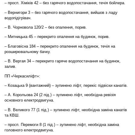
– просп. Хіміків 42 – без гарячого водопостачання, течія бойлера.
– Вернигори 3 – без гарячого водопостачання, вийшов з ладу
водопідігрівач.
– В. Чорновола 120/2 – без опалення, порив.
– Митницька 45 – перекрито опалення на будинок, порив.
– Благовісна 184 – перекрито опалення на будинок, течія на
розширювальному бачку.
– В. Вергая 34 – перекрито гаряче водопостачання на будинок,
залив.
ПП «Черкасиліфт»:
– Козацька 9 (вантажний) – зупинено ліфт, перекіс підвіски канатів.
– А. Корольова 24 (2 під.) – зупинено ліфт, необхідна ревізія
основного електродвигуна.
– В. Великого 77 (1 під.) – зупинено ліфт, необхідна заміна канатів
та КВШ.
– просп. Перемоги 8 (1 під.) – зупинено ліфт, необхідна заміна
головного електродвигуна.