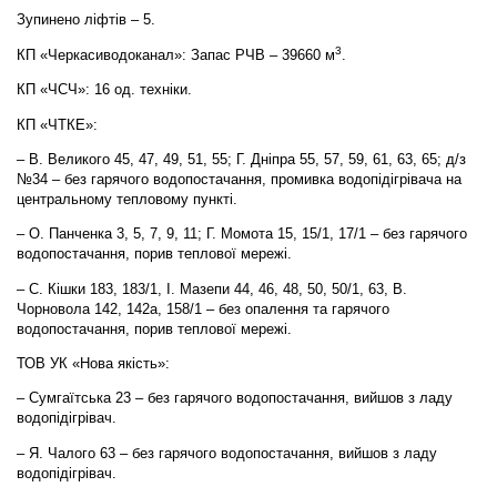
Зупинено ліфтів – 5.
3
КП «Черкасиводоканал»: Запас РЧВ – 39660 м
.
КП «ЧСЧ»: 16 од. техніки.
КП «ЧТКЕ»:
– В. Великого 45, 47, 49, 51, 55; Г. Дніпра 55, 57, 59, 61, 63, 65; д/з
№34 – без гарячого водопостачання, промивка водопідігрівача на
центральному тепловому пункті.
– О. Панченка 3, 5, 7, 9, 11; Г. Момота 15, 15/1, 17/1 – без гарячого
водопостачання, порив теплової мережі.
– С. Кішки 183, 183/1, І. Мазепи 44, 46, 48, 50, 50/1, 63, В.
Чорновола 142, 142а, 158/1 – без опалення та гарячого
водопостачання, порив теплової мережі.
ТОВ УК «Нова якість»:
– Сумгаїтська 23 – без гарячого водопостачання, вийшов з ладу
водопідігрівач.
– Я. Чалого 63 – без гарячого водопостачання, вийшов з ладу
водопідігрівач.