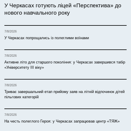
У Черкасах готують ліцей «Перспектива» до
нового навчального року
7/8/2026
У Черкасах попрощались із полеглими воїнами
7/8/2026
Активне літо для старшого покоління: у Черкасах завершився табір
«Університету ІІІ віку»
7/8/2026
Триває завершальний етап прийому заяв на літній відпочинок дітей
пільгових категорій
7/8/2026
На честь полеглого Героя: у Черкасах запрацював центр «ТЯЖ»