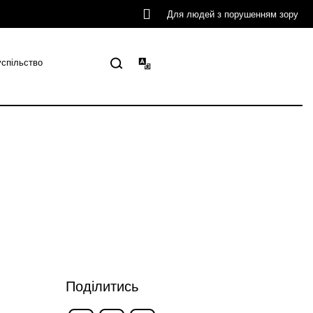
Для людей з порушенням зору
успільство
Поділитись