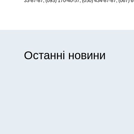
33-87-87, (093) 170-40-57, (050) 434-87-87, (067) 
Останні новини