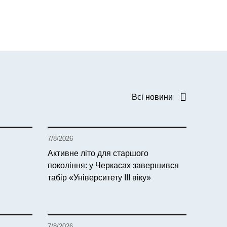
Всі новини
7/8/2026
Активне літо для старшого
покоління: у Черкасах завершився
табір «Університету ІІІ віку»
7/8/2026