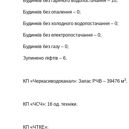
Будинків без гарячого водопостачання – 10;
Будинків без опалення – 0;
Будинків без холодного водопостачання – 0;
Будинків без електропостачання –
0
;
Будинків без газу – 0;
Зупинено ліфтів –
6
.
3
КП «Черкасиводоканал»: Запас РЧВ – 39476 м
.
КП «ЧСЧ»: 16 од. техніки.
КП «ЧТКЕ»: