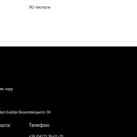
Усі послуги
ям зору
, вул.Байди Вишневецького 36
ошта:
Телефон:
+38 (0472) 36-01-70