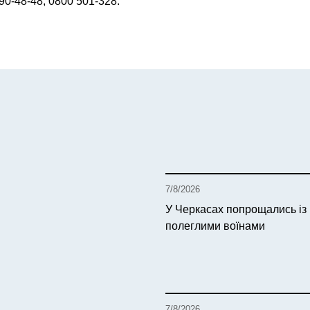
690-48-48, 0800 501-328.
7/8/2026
У Черкасах попрощались із
полеглими воїнами
7/8/2026