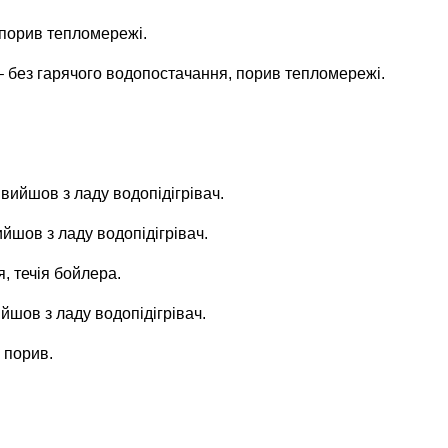
 порив тепломережі.
 – без гарячого водопостачання, порив тепломережі.
 вийшов з ладу водопідігрівач.
ийшов з ладу водопідігрівач.
я, течія бойлера.
йшов з ладу водопідігрівач.
 порив.