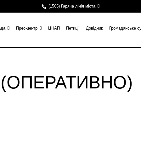
(1505) Гаряча лінія міста
ада
Прес-центр
ЦНАП
Петиції
Довідник
Громадянське с
и (ОПЕРАТИВНО)