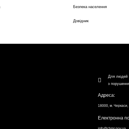
Безпека населення
й
Довідник
Для людей
з порушенн
Адреса:
18000, м. Черкаси
Електронна п
info@chmr.gov.ua