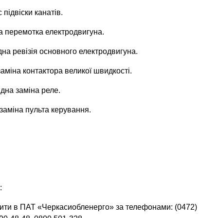
 підвіски канатів.
на перемотка електродвигуна.
ідна ревізія основного електродвигуна.
 заміна контактора великої швидкості.
ідна заміна реле.
а заміна пульта керування.
:
ити в ПАТ «Черкасиобленерго» за телефонами: (0472)