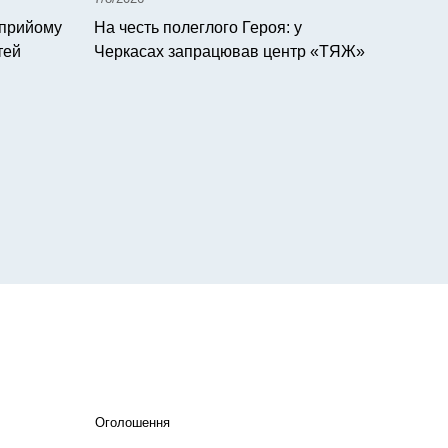
 прийому
На честь полеглого Героя: у
тей
Черкасах запрацював центр «ТЯЖ»
Оголошення