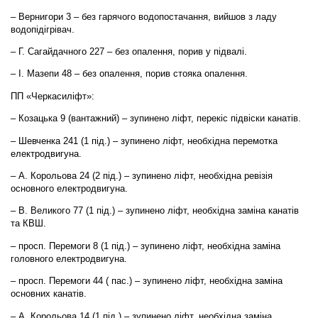
– Вернигори 3 – без гарячого водопостачання, вийшов з ладу
водопідігрівач.
– Г. Сагайдачного 227 – без опалення, порив у підвалі.
– І. Мазепи 48 – без опалення, порив стояка опалення.
ПП «Черкасиліфт»:
– Козацька 9 (вантажний) – зупинено ліфт, перекіс підвіски канатів.
– Шевченка 241 (1 під.) – зупинено ліфт, необхідна перемотка
електродвигуна.
– А. Корольова 24 (2 під.) – зупинено ліфт, необхідна ревізія
основного електродвигуна.
– В. Великого 77 (1 під.) – зупинено ліфт, необхідна заміна канатів
та КВШ.
– просп. Перемоги 8 (1 під.) – зупинено ліфт, необхідна заміна
головного електродвигуна.
– просп. Перемоги 44 ( пас.) – зупинено ліфт, необхідна заміна
основних канатів.
– А. Корольова 14 (1 під.) – зупинено ліфт, необхідна заміна