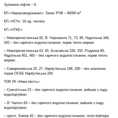
Зупинено ліфтів – 9.
3
КП «Черкасиводоканал»: Запас РЧВ – 40000 м
.
КП «ЧСЧ»: 16 од. техніки.
КП «ЧТКЕ»:
– Новопречистенська 82, В. Чорновола 71, 73, 85, Надпільна 340,
342 – без гарячого водопостачання, порив тепло мережі.
– Новопречистенська 63, 65, Благовісна 330, 332, Різдвяна 90,
Надпільна 451, 465 – без гарячого водопостачання, порив тепло
мережі.
– Симиренківська 25, 27, Нарбутівська 198, 200 – без опалення,
порив ОСББ Нарбутівська 200.
ТОВ УК «Нова якість»:
– Сумгаїтська 23 – без гарячого водопостачання, вийшов з ладу
водопідігрівач.
– Я. Чалого 63 – без гарячого водопостачання, вийшов з ладу
водопідігрівач.
– просп. Хіміків 42 – без гарячого водопостачання, течія бойлера.