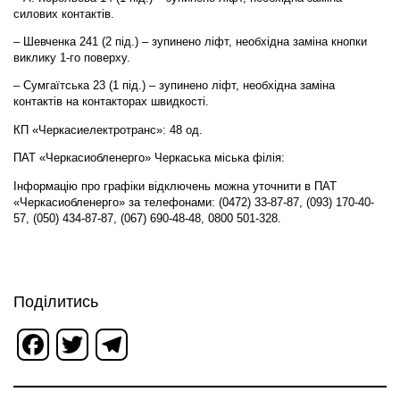
силових контактів.
– Шевченка 241 (2 під.) – зупинено ліфт, необхідна заміна кнопки
виклику 1-го поверху.
– Сумгаїтська 23 (1 під.) – зупинено ліфт, необхідна заміна
контактів на контакторах швидкості.
КП «Черкасиелектротранс»: 48 од.
ПАТ «Черкасиобленерго» Черкаська міська філія:
Інформацію про графіки відключень можна уточнити в ПАТ
«Черкасиобленерго» за телефонами: (0472) 33-87-87, (093) 170-40-
57, (050) 434-87-87, (067) 690-48-48, 0800 501-328.
Поділитись
Facebook
Twitter
Telegram