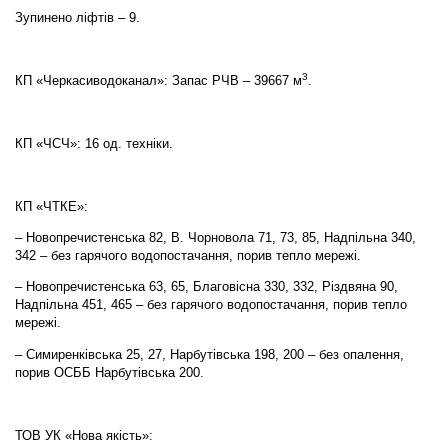
Зупинено ліфтів – 9.
3
КП «Черкасиводоканал»: Запас РЧВ – 39667 м
.
КП «ЧСЧ»: 16 од. техніки.
КП «ЧТКЕ»:
– Новопречистенська 82, В. Чорновола 71, 73, 85, Надпільна 340,
342 – без гарячого водопостачання, порив тепло мережі.
– Новопречистенська 63, 65, Благовісна 330, 332, Різдвяна 90,
Надпільна 451, 465 – без гарячого водопостачання, порив тепло
мережі.
– Симиренківська 25, 27, Нарбутівська 198, 200 – без опалення,
порив ОСББ Нарбутівська 200.
ТОВ УК «Нова якість»: