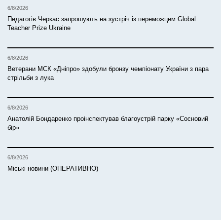
6/8/2026
Педагогів Черкас запрошують на зустріч із переможцем Global
Teacher Prize Ukraine
6/8/2026
Ветерани МСК «Дніпро» здобули бронзу чемпіонату України з пара
стрільби з лука
6/8/2026
Анатолій Бондаренко проінспектував благоустрій парку «Сосновий
бір»
6/8/2026
Міські новини (ОПЕРАТИВНО)