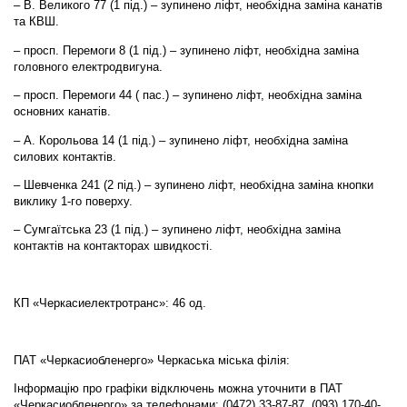
– В. Великого 77 (1 під.) – зупинено ліфт, необхідна заміна канатів
та КВШ.
– просп. Перемоги 8 (1 під.) – зупинено ліфт, необхідна заміна
головного електродвигуна.
– просп. Перемоги 44 ( пас.) – зупинено ліфт, необхідна заміна
основних канатів.
– А. Корольова 14 (1 під.) – зупинено ліфт, необхідна заміна
силових контактів.
– Шевченка 241 (2 під.) – зупинено ліфт, необхідна заміна кнопки
виклику 1-го поверху.
– Сумгаїтська 23 (1 під.) – зупинено ліфт, необхідна заміна
контактів на контакторах швидкості.
КП «Черкасиелектротранс»: 46 од.
ПАТ «Черкасиобленерго» Черкаська міська філія:
Інформацію про графіки відключень можна уточнити в ПАТ
«Черкасиобленерго» за телефонами: (0472) 33-87-87, (093) 170-40-