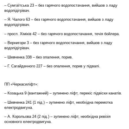
– Сумгаїтська 23 – без гарячого водопостачання, вийшов з ладу
водопідігрівач.
– Я. Чалого 63 – без гарячого водопостачання, вийшов з ладу
водопідігрівач.
– просп. Хіміків 42 – без гарячого водопостачання, течія бойлера.
– Вернигори 3 – без гарячого водопостачання, вийшов з ладу
водопідігрівач.
– Шевченка 338 – без опалення, порив.
– Г. Сагайдачного 227 – без опалення, порив у підвалі.
ПП «Черкасиліфт»:
– Козацька 9 (вантажний) – зупинено ліфт, перекіс підвіски канатів.
– Шевченка 241 (1 під.) – зупинено ліфт, необхідна перемотка
електродвигуна.
– А. Корольова 24 (2 під.) – зупинено ліфт, необхідна ревізія
основного електродвигуна.