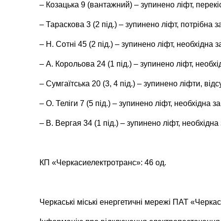
– Козацька 9 (вантажний) – зупинено ліфт, перекіс
– Тараскова 3 (2 під.) – зупинено ліфт, потрібна
– Н. Сотні 45 (2 під.) – зупинено ліфт, необхідна 
– А. Корольова 24 (1 під.) – зупинено ліфт, необх
– Сумгаїтська 20 (3, 4 під.) – зупинено ліфти, ві
– О. Теліги 7 (5 під.) – зупинено ліфт, необхідна 
– В. Вергая 34 (1 під.) – зупинено ліфт, необхідн
КП «Черкасиелектротранс»: 46 од.
Черкаські міські енергетичні мережі ПАТ «Черка