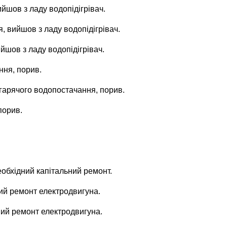
ийшов з ладу водопідігрівач.
я, вийшов з ладу водопідігрівач.
йшов з ладу водопідігрівач.
ння, порив.
з гарячого водопостачання, порив.
порив.
еобхідний капітальний ремонт.
ний ремонт електродвигуна.
дний ремонт електродвигуна.