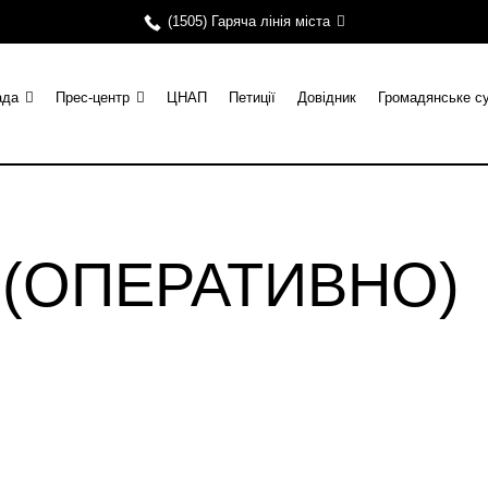
(1505) Гаряча лінія міста
ада
Прес-центр
ЦНАП
Петиції
Довідник
Громадянське с
и (ОПЕРАТИВНО)