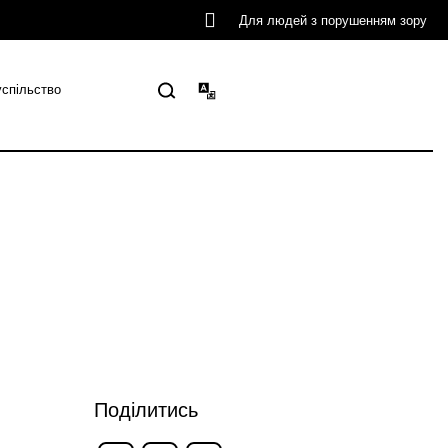
Для людей з порушенням зору
успільство
Поділитись