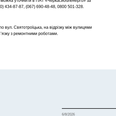
 можна уточнити в ПАТ «Черкасиобленерго» за
0) 434-87-87, (067) 690-48-48, 0800 501-328.
по вул. Святотроїцька, на відрізку між вулицями
в’язку з ремонтними роботами.
6/8/2026