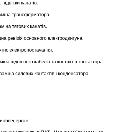
 підвіски канатів.
 заміна трансформатора.
заміна тягових канатів.
ідна ревізія основного електродвигуна.
дсутнє електропостачання.
заміна підвісного кабелю та контактів контактора.
а заміна силових контактів і конденсатора.
сиобленерго»: