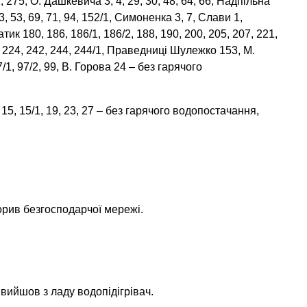
1, 275, О. Дашкевича 3, 4, 29, 30, 48, 64, 66, Надпільна
3, 53, 69, 71, 94, 152/1, Симоненка 3, 7, Слави 1,
атик 180, 186, 186/1, 186/2, 188, 190, 200, 205, 207, 221,
, 224, 242, 244, 244/1, Праведниці Шулежко 153, М.
7/1, 97/2, 99, В. Горова 24 – без гарячого
 15, 15/1, 19, 23, 27 – без гарячого водопостачання,
орив безгосподарчої мережі.
 вийшов з ладу водопідігрівач.