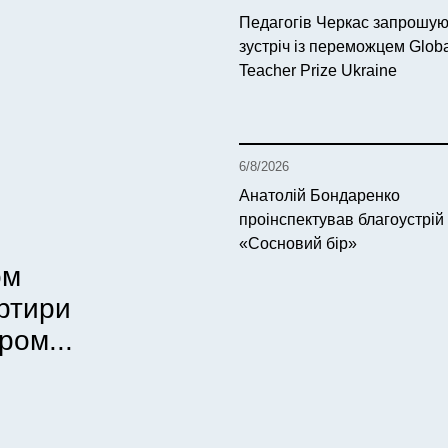
Педагогів Черкас запрошую
зустріч із переможцем Glob
Teacher Prize Ukraine
6/8/2026
Анатолій Бондаренко
проінспектував благоустрій
«Сосновий бір»
ом
артири
ром...