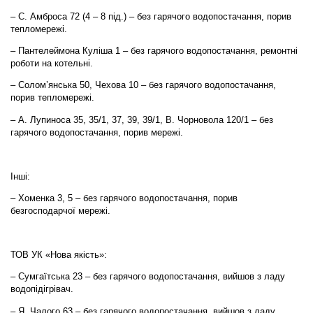
– С. Амброса 72 (4 – 8 під.) – без гарячого водопостачання, порив
тепломережі.
– Пантелеймона Куліша 1 – без гарячого водопостачання, ремонтні
роботи на котельні.
– Солом’янська 50, Чехова 10 – без гарячого водопостачання,
порив тепломережі.
– А. Лупиноса 35, 35/1, 37, 39, 39/1, В. Чорновола 120/1 – без
гарячого водопостачання, порив мережі.
Інші:
– Хоменка 3, 5 – без гарячого водопостачання, порив
безгосподарчої мережі.
ТОВ УК «Нова якість»:
– Сумгаїтська 23 – без гарячого водопостачання, вийшов з ладу
водопідігрівач.
– Я. Чалого 63 – без гарячого водопостачання, вийшов з ладу