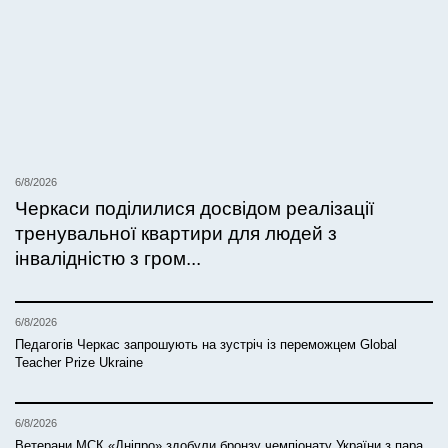
6/8/2026
Черкаси поділилися досвідом реалізації
тренувальної квартири для людей з
інвалідністю з гром...
6/8/2026
Педагогів Черкас запрошують на зустріч із переможцем Global
Teacher Prize Ukraine
6/8/2026
Ветерани МСК «Дніпро» здобули бронзу чемпіонату України з пара