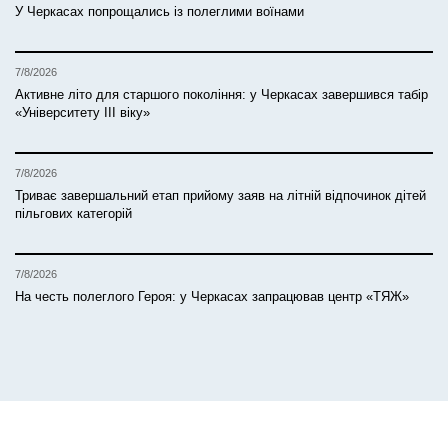
У Черкасах попрощались із полеглими воїнами
7/8/2026
Активне літо для старшого покоління: у Черкасах завершився табір
«Університету ІІІ віку»
7/8/2026
Триває завершальний етап прийому заяв на літній відпочинок дітей
пільгових категорій
7/8/2026
На честь полеглого Героя: у Черкасах запрацював центр «ТЯЖ»