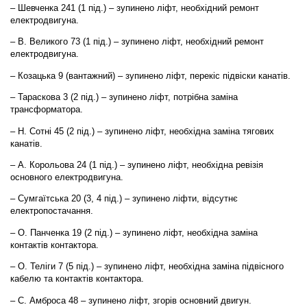
– Шевченка 241 (1 під.) – зупинено ліфт, необхідний ремонт
електродвигуна.
– В. Великого 73 (1 під.) – зупинено ліфт, необхідний ремонт
електродвигуна.
– Козацька 9 (вантажний) – зупинено ліфт, перекіс підвіски канатів.
– Тараскова 3 (2 під.) – зупинено ліфт, потрібна заміна
трансформатора.
– Н. Сотні 45 (2 під.) – зупинено ліфт, необхідна заміна тягових
канатів.
– А. Корольова 24 (1 під.) – зупинено ліфт, необхідна ревізія
основного електродвигуна.
– Сумгаїтська 20 (3, 4 під.) – зупинено ліфти, відсутнє
електропостачання.
– О. Панченка 19 (2 під.) – зупинено ліфт, необхідна заміна
контактів контактора.
– О. Теліги 7 (5 під.) – зупинено ліфт, необхідна заміна підвісного
кабелю та контактів контактора.
– С. Амброса 48 – зупинено ліфт, згорів основний двигун.