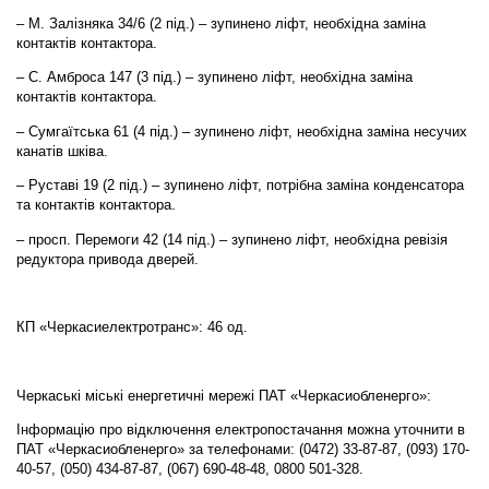
– М. Залізняка 34/6 (2 під.) – зупинено ліфт, необхідна заміна
контактів контактора.
– С. Амброса 147 (3 під.) – зупинено ліфт, необхідна заміна
контактів контактора.
– Сумгаїтська 61 (4 під.) – зупинено ліфт, необхідна заміна несучих
канатів шківа.
– Руставі 19 (2 під.) – зупинено ліфт, потрібна заміна конденсатора
та контактів контактора.
– просп. Перемоги 42 (14 під.) – зупинено ліфт, необхідна ревізія
редуктора привода дверей.
КП «Черкасиелектротранс»: 46 од.
Черкаські міські енергетичні мережі ПАТ «Черкасиобленерго»:
Інформацію про відключення електропостачання можна уточнити в
ПАТ «Черкасиобленерго» за телефонами: (0472) 33-87-87, (093) 170-
40-57, (050) 434-87-87, (067) 690-48-48, 0800 501-328.