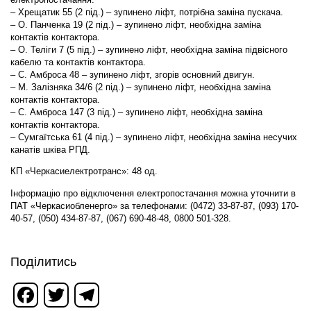
– Хрещатик 55 (2 під.) – зупинено ліфт, потрібна заміна пускача.
– О. Панченка 19 (2 під.) – зупинено ліфт, необхідна заміна
контактів контактора.
– О. Теліги 7 (5 під.) – зупинено ліфт, необхідна заміна підвісного
кабелю та контактів контактора.
– С. Амброса 48 – зупинено ліфт, згорів основний двигун.
– М. Залізняка 34/6 (2 під.) – зупинено ліфт, необхідна заміна
контактів контактора.
– С. Амброса 147 (3 під.) – зупинено ліфт, необхідна заміна
контактів контактора.
– Сумгаїтська 61 (4 під.) – зупинено ліфт, необхідна заміна несучих
канатів шківа РПД.
КП «Черкасиелектротранс»: 48 од.
Інформацію про відключення електропостачання можна уточнити в
ПАТ «Черкасиобленерго» за телефонами: (0472) 33-87-87, (093) 170-
40-57, (050) 434-87-87, (067) 690-48-48, 0800 501-328.
Поділитись
Facebook
Twitter
Telegram