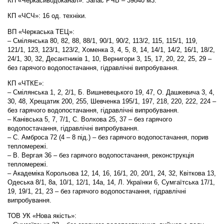
КП «Черкасиводоканал»: Запас РЧВ – 39840 м3.
КП «ЧСЧ»: 16 од. техніки.
ВП «Черкаська ТЕЦ»:
– Смілянська 80, 82, 88, 88/1, 90/1, 90/2, 113/2, 115, 115/1, 119,
121/1, 123, 123/1, 123/2, Хоменка 3, 4, 5, 8, 14, 14/1, 14/2, 16/1, 18/2,
24/1, 30, 32, Десантників 1, 10, Вернигори 3, 15, 17, 20, 22, 25, 29 –
без гарячого водопостачання, гідравлічні випробування.
КП «ЧТКЕ»:
– Смілянська 1, 2, 2/1, Б. Вишневецького 19, 47, О. Дашкевича 3, 4,
30, 48, Хрещатик 200, 255, Шевченка 195/1, 197, 218, 220, 222, 224 –
без гарячого водопостачання, гідравлічні випробування.
– Канівська 5, 7, 7/1, С. Волкова 25, 37 – без гарячого
водопостачання, гідравлічні випробування.
– С. Амброса 72 (4 – 8 під.) – без гарячого водопостачання, порив
тепломережі.
– В. Вергая 36 – без гарячого водопостачання, реконструкція
тепломережі.
– Академіка Корольова 12, 14, 16, 16/1, 20, 20/1, 24, 32, Квіткова 13,
Одеська 8/1, 8а, 10/1, 12/1, 14а, 14, Л. Українки 6, Сумгаїтська 17/1,
19, 19/1, 21, 23 – без гарячого водопостачання, гідравлічні
випробування.
ТОВ УК «Нова якість»: