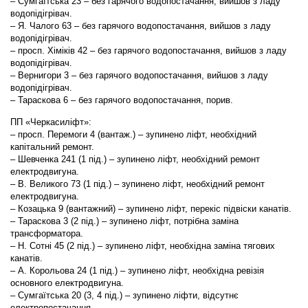
– Сумгаїтська 23 – без гарячого водопостачання, вийшов з ладу
водопідігрівач.
– Я. Чалого 63 – без гарячого водопостачання, вийшов з ладу
водопідігрівач.
– просп. Хіміків 42 – без гарячого водопостачання, вийшов з ладу
водопідігрівач.
– Вернигори 3 – без гарячого водопостачання, вийшов з ладу
водопідігрівач.
– Тараскова 6 – без гарячого водопостачання, порив.
ПП «Черкасиліфт»:
– просп. Перемоги 4 (вантаж.) – зупинено ліфт, необхідний
капітальний ремонт.
– Шевченка 241 (1 під.) – зупинено ліфт, необхідний ремонт
електродвигуна.
– В. Великого 73 (1 під.) – зупинено ліфт, необхідний ремонт
електродвигуна.
– Козацька 9 (вантажний) – зупинено ліфт, перекіс підвіски канатів.
– Тараскова 3 (2 під.) – зупинено ліфт, потрібна заміна
трансформатора.
– Н. Сотні 45 (2 під.) – зупинено ліфт, необхідна заміна тягових
канатів.
– А. Корольова 24 (1 під.) – зупинено ліфт, необхідна ревізія
основного електродвигуна.
– Сумгаїтська 20 (3, 4 під.) – зупинено ліфти, відсутнє
електропостачання.