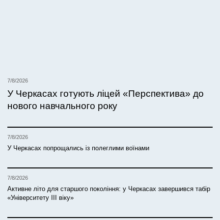
7/8/2026
У Черкасах готують ліцей «Перспектива» до
нового навчального року
7/8/2026
У Черкасах попрощались із полеглими воїнами
7/8/2026
Активне літо для старшого покоління: у Черкасах завершився табір
«Університету ІІІ віку»