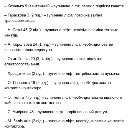
– Козацька 9 (вантажний) – зупинено ліфт, перекіс підвіски канатів.
– Тараскова 3 (2 під.) – зупинено ліфт, потрібна заміна
трансформатора.
– Н. Сотні 45 (2 під.) – зупинено ліфт, необхідна заміна тягових
канатів.
– А. Корольова 24 (1 під.) – зупинено ліфт, необхідна ревізія
основного електродвигуна.
– Сумгаїтська 20 (3, 4 під.) – зупинено ліфти, відсутнє
електропостачання.
– Хрещатик 55 (2 під.) – зупинено ліфт, потрібна заміна пускача.
– О. Панченка 19 (2 під.) – зупинено ліфт, необхідна заміна
контактів контактора.
– О. Теліги 7 (5 під.) – зупинено ліфт, необхідна заміна підвісного
кабелю та контактів контактора.
– С. Амброса 48 – зупинено ліфт, згорів основний двигун.
– М. Залізняка (2 під.) – зупинено ліфт, необхідна заміна контактів
контактора.