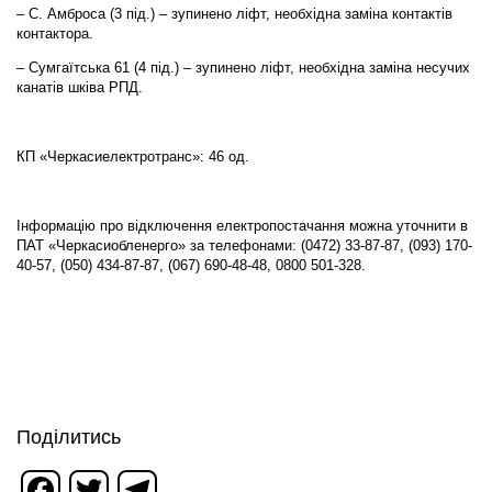
– С. Амброса (3 під.) – зупинено ліфт, необхідна заміна контактів
контактора.
– Сумгаїтська 61 (4 під.) – зупинено ліфт, необхідна заміна несучих
канатів шківа РПД.
КП «Черкасиелектротранс»: 46 од.
Інформацію про відключення електропостачання можна уточнити в
ПАТ «Черкасиобленерго» за телефонами: (0472) 33-87-87, (093) 170-
40-57, (050) 434-87-87, (067) 690-48-48, 0800 501-328.
Поділитись
Facebook
Twitter
Telegram