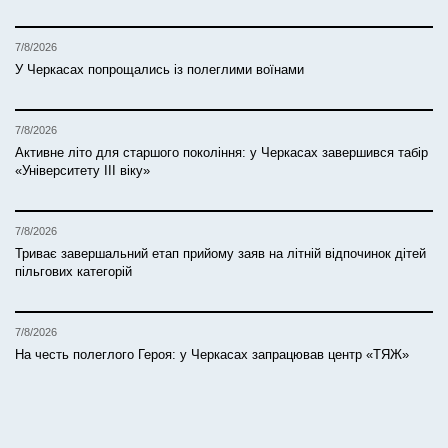
7/8/2026
У Черкасах попрощались із полеглими воїнами
7/8/2026
Активне літо для старшого покоління: у Черкасах завершився табір
«Університету ІІІ віку»
7/8/2026
Триває завершальний етап прийому заяв на літній відпочинок дітей
пільгових категорій
7/8/2026
На честь полеглого Героя: у Черкасах запрацював центр «ТЯЖ»