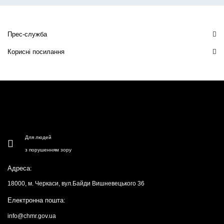
Прес-служба
Корисні посилання
Для людей
з порушенням зору
Адреса:
18000, м. Черкаси, вул.Байди Вишневецького 36
Електронна пошта:
info@chmr.gov.ua