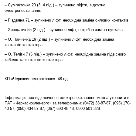
– Сумгаїтська 20 (3, 4 під.) – зупинено ліфти, відсутнє
електропостачання.
– Різдвяна 71 – зупинено ліфт, необхідна заміна силових контактів.
– Хрещатик 55 (2 під.) – зупинено ліфт, потрібна заміна пускача.
– О. Панченка 19 (2 під.) – зупинено ліфт, необхідна заміна
контактів контактора.
– О. Теліги 7 (5 під.) – зупинено ліфт, необхідна заміна підвісного
кабелю та контактів контактора.
КП «Черкасиелектротранс»: 48 од.
Інформацію про відключення електропостачання можна уточнити в
ПАТ «Черкасиобленерго» за телефонами: (0472) 33-87-87, (093) 170-
40-57, (050) 434-87-87, (067) 690-48-48, 0800 501-328.