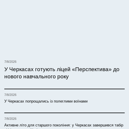
7/8/2026
У Черкасах готують ліцей «Перспектива» до
нового навчального року
7/8/2026
У Черкасах попрощались із полеглими воїнами
7/8/2026
Активне літо для старшого покоління: у Черкасах завершився табір