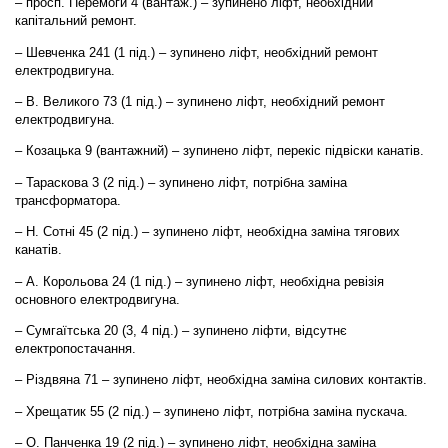
– просп. Перемоги 4 (вантаж.) – зупинено ліфт, необхідний
капітальний ремонт.
– Шевченка 241 (1 під.) – зупинено ліфт, необхідний ремонт
електродвигуна.
– В. Великого 73 (1 під.) – зупинено ліфт, необхідний ремонт
електродвигуна.
– Козацька 9 (вантажний) – зупинено ліфт, перекіс підвіски канатів.
– Тараскова 3 (2 під.) – зупинено ліфт, потрібна заміна
трансформатора.
– Н. Сотні 45 (2 під.) – зупинено ліфт, необхідна заміна тягових
канатів.
– А. Корольова 24 (1 під.) – зупинено ліфт, необхідна ревізія
основного електродвигуна.
– Сумгаїтська 20 (3, 4 під.) – зупинено ліфти, відсутнє
електропостачання.
– Різдвяна 71 – зупинено ліфт, необхідна заміна силових контактів.
– Хрещатик 55 (2 під.) – зупинено ліфт, потрібна заміна пускача.
– О. Панченка 19 (2 під.) – зупинено ліфт, необхідна заміна