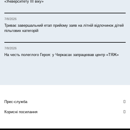
«Університету ІІІ віку»
7/8/2026
Триває завершальний етап прийому заяв на літній відпочинок дітей
пільгових категорій
7/8/2026
На честь полеглого Героя: у Черкасах запрацював центр «ТЯЖ»
Прес-служба
Корисні посилання