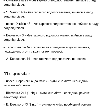
– Сумгаїтська 23 – без гарячого водопостачання, вийшов з ладу
водопідігрівач.
– Я. Чалого 63 – без гарячого водопостачання, вийшов з ладу
водопідігрівач.
– просп. Хіміків 42 – без гарячого водопостачання, вийшов з ладу
водопідігрівач.
– Вернигори 3 – без гарячого водопостачання, вийшов з ладу
водопідігрівач.
– Тараскова 6 – без гарячого та холодного водопостачання,
пошкоджено згон та кран на тех. поверсі.
– А. Корольова 14 – без гарячого водопостачання, порив.
ПП «Черкасиліфт»:
– просп. Перемоги 4 (вантаж.) – зупинено ліфт, необхідний
капітальний ремонт.
– Шевченка 241 (1 під.) – зупинено ліфт, необхідний ремонт
електродвигуна.
– В. Великого 73 (1 під.) – зупинено ліфт, необхідний ремонт