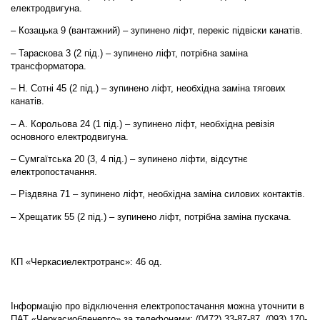
електродвигуна.
– Козацька 9 (вантажний) – зупинено ліфт, перекіс підвіски канатів.
– Тараскова 3 (2 під.) – зупинено ліфт, потрібна заміна
трансформатора.
– Н. Сотні 45 (2 під.) – зупинено ліфт, необхідна заміна тягових
канатів.
– А. Корольова 24 (1 під.) – зупинено ліфт, необхідна ревізія
основного електродвигуна.
– Сумгаїтська 20 (3, 4 під.) – зупинено ліфти, відсутнє
електропостачання.
– Різдвяна 71 – зупинено ліфт, необхідна заміна силових контактів.
– Хрещатик 55 (2 під.) – зупинено ліфт, потрібна заміна пускача.
КП «Черкасиелектротранс»: 46 од.
Інформацію про відключення електропостачання можна уточнити в
ПАТ «Черкасиобленерго» за телефонами: (0472) 33-87-87, (093) 170-