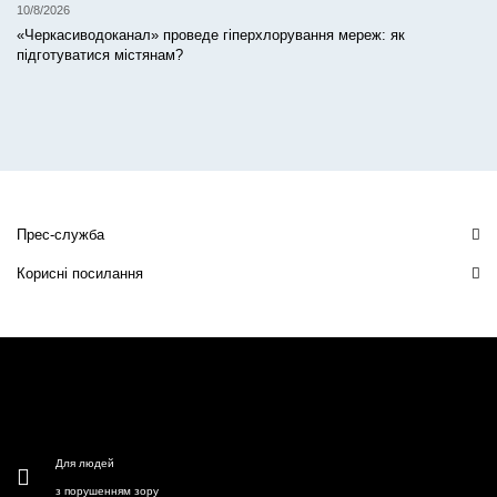
10/8/2026
«Черкасиводоканал» проведе гіперхлорування мереж: як
підготуватися містянам?
Прес-служба
Корисні посилання
Для людей
з порушенням зору