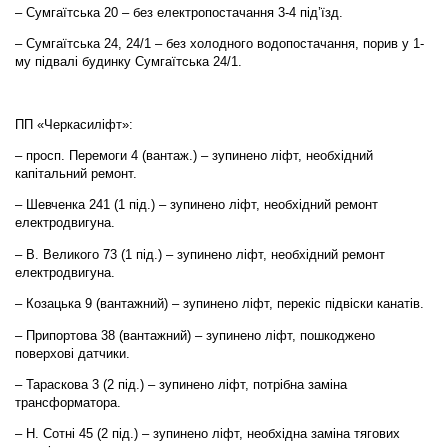
– Сумгаїтська 20 – без електропостачання 3-4 під’їзд.
– Сумгаїтська 24, 24/1 – без холодного водопостачання, порив у 1-
му підвалі будинку Сумгаїтська 24/1.
ПП «Черкасиліфт»:
– просп. Перемоги 4 (вантаж.) – зупинено ліфт, необхідний
капітальний ремонт.
– Шевченка 241 (1 під.) – зупинено ліфт, необхідний ремонт
електродвигуна.
– В. Великого 73 (1 під.) – зупинено ліфт, необхідний ремонт
електродвигуна.
– Козацька 9 (вантажний) – зупинено ліфт, перекіс підвіски канатів.
– Припортова 38 (вантажний) – зупинено ліфт, пошкоджено
поверхові датчики.
– Тараскова 3 (2 під.) – зупинено ліфт, потрібна заміна
трансформатора.
– Н. Сотні 45 (2 під.) – зупинено ліфт, необхідна заміна тягових