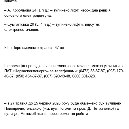
канатів.
– А. Корольова 24 (1 під.) – зупинено ліфт, необхідна ревізія
основного електродвигуна.
– Сумгаїтська 20 (3, 4 під.) – зупинено ліфти, відсутнє
електропостачання.
КП «Черкасиелектротранс»: 47 од.
Інформацію про відключення електропостачання можна уточнити в
ПАТ «Черкасиобленерго» за телефонами: (0472) 33-87-87, (093) 170-
40-57, (050) 434-87-87, (067) 690-48-48, 0800 501-328.
– з 27 травня до 15 червня 2026 року буде обмежено рух вулицею
Новопречистенською (між вул. Гоголя та пров. Д. Петриченко) та
вулицею Автомобілістів, через ремонтні роботи