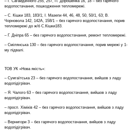
– Г. Сагайдачного 255, 257, П. Дорошенка 16, 18 – без гарячого
водопостачання, пошкодження тепломережі.
– С. Кішки 183, 183/1; І. Мазепи 44, 46, 48, 50, 50/1, 63; В.
Чорновола 142, 142А, 158/1 – без гарячого водопостачання, порив
тепломережі до ж/б С.Кішки183.
– Г. Дніпра 65 – без гарячого водопостачання, ремонт тепломережі.
– Смілянська 130 – без гарячого водопостачання, порив мережі у 1-
му підвалі.
ТОВ УК «Нова якість»:
– Сумгаїтська 23 – без гарячого водопостачання, вийшов з ладу
водопідігрівач.
– Я. Чалого 63 – без гарячого водопостачання, вийшов з ладу
водопідігрівач.
– просп. Хіміків 42 – без гарячого водопостачання, вийшов з ладу
водопідігрівач.
– Вернигори 3 – без гарячого водопостачання, вийшов з ладу
водопідігрівач.