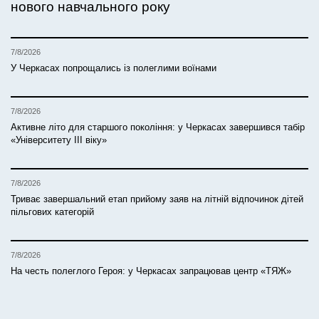
нового навчального року
7/8/2026
У Черкасах попрощались із полеглими воїнами
7/8/2026
Активне літо для старшого покоління: у Черкасах завершився табір
«Університету ІІІ віку»
7/8/2026
Триває завершальний етап прийому заяв на літній відпочинок дітей
пільгових категорій
7/8/2026
На честь полеглого Героя: у Черкасах запрацював центр «ТЯЖ»