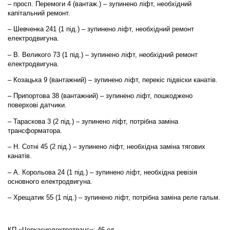
– просп. Перемоги 4 (вантаж.) – зупинено ліфт, необхідний
капітальний ремонт.
– Шевченка 241 (1 під.) – зупинено ліфт, необхідний ремонт
електродвигуна.
– В. Великого 73 (1 під.) – зупинено ліфт, необхідний ремонт
електродвигуна.
– Козацька 9 (вантажний) – зупинено ліфт, перекіс підвіски канатів.
– Припортова 38 (вантажний) – зупинено ліфт, пошкоджено
поверхові датчики.
– Тараскова 3 (2 під.) – зупинено ліфт, потрібна заміна
трансформатора.
– Н. Сотні 45 (2 під.) – зупинено ліфт, необхідна заміна тягових
канатів.
– А. Корольова 24 (1 під.) – зупинено ліфт, необхідна ревізія
основного електродвигуна.
– Хрещатик 55 (1 під.) – зупинено ліфт, потрібна заміна реле гальм.
КП «Черкасиелектротранс»: 46 од.