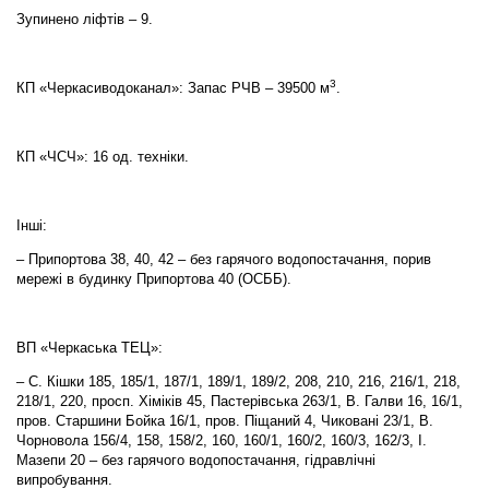
Зупинено ліфтів – 9.
3
КП «Черкасиводоканал»: Запас РЧВ – 39500 м
.
КП «ЧСЧ»: 16 од. техніки.
Інші:
– Припортова 38, 40, 42 – без гарячого водопостачання, порив
мережі в будинку Припортова 40 (ОСББ).
ВП «Черкаська ТЕЦ»:
– С. Кішки 185, 185/1, 187/1, 189/1, 189/2, 208, 210, 216, 216/1, 218,
218/1, 220, просп. Хіміків 45, Пастерівська 263/1, В. Галви 16, 16/1,
пров. Старшини Бойка 16/1, пров. Піщаний 4, Чиковані 23/1, В.
Чорновола 156/4, 158, 158/2, 160, 160/1, 160/2, 160/3, 162/3, І.
Мазепи 20 – без гарячого водопостачання, гідравлічні
випробування.