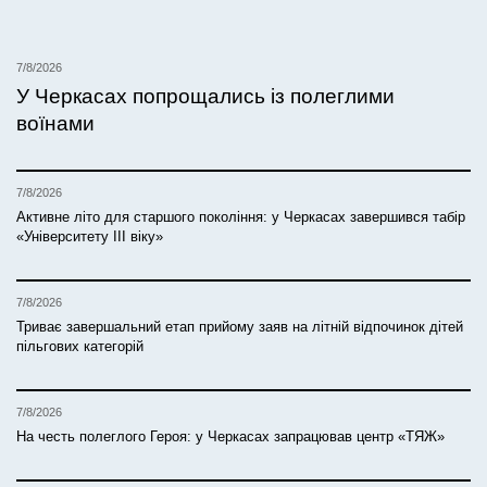
7/8/2026
У Черкасах попрощались із полеглими
воїнами
7/8/2026
Активне літо для старшого покоління: у Черкасах завершився табір
«Університету ІІІ віку»
7/8/2026
Триває завершальний етап прийому заяв на літній відпочинок дітей
пільгових категорій
7/8/2026
На честь полеглого Героя: у Черкасах запрацював центр «ТЯЖ»