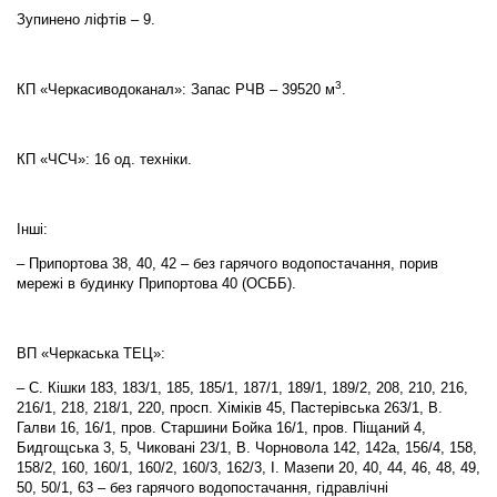
Зупинено ліфтів – 9.
3
КП «Черкасиводоканал»: Запас РЧВ – 39520 м
.
КП «ЧСЧ»: 16 од. техніки.
Інші:
– Припортова 38, 40, 42 – без гарячого водопостачання, порив
мережі в будинку Припортова 40 (ОСББ).
ВП «Черкаська ТЕЦ»:
– С. Кішки 183, 183/1, 185, 185/1, 187/1, 189/1, 189/2, 208, 210, 216,
216/1, 218, 218/1, 220, просп. Хіміків 45, Пастерівська 263/1, В.
Галви 16, 16/1, пров. Старшини Бойка 16/1, пров. Піщаний 4,
Бидгощська 3, 5, Чиковані 23/1, В. Чорновола 142, 142а, 156/4, 158,
158/2, 160, 160/1, 160/2, 160/3, 162/3, І. Мазепи 20, 40, 44, 46, 48, 49,
50, 50/1, 63 – без гарячого водопостачання, гідравлічні