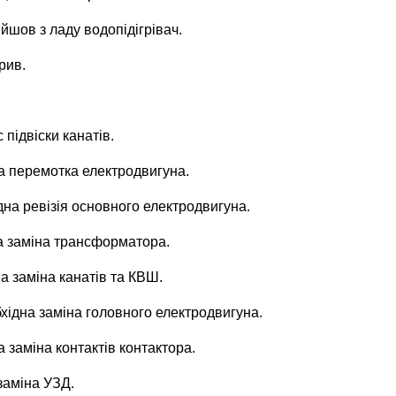
йшов з ладу водопідігрівач.
рив.
 підвіски канатів.
на перемотка електродвигуна.
ідна ревізія основного електродвигуна.
дна заміна трансформатора.
на заміна канатів та КВШ.
обхідна заміна головного електродвигуна.
а заміна контактів контактора.
 заміна УЗД.