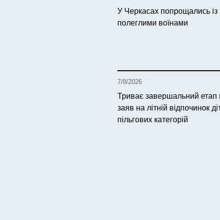
У Черкасах попрощались із
полеглими воїнами
7/8/2026
Триває завершальний етап
заяв на літній відпочинок ді
пільгових категорій