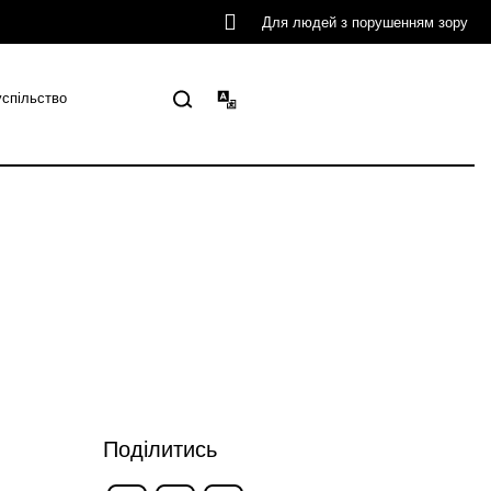
Для людей з порушенням зору
успільство
Поділитись