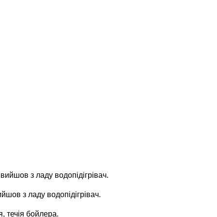
 вийшов з ладу водопідігрівач.
ийшов з ладу водопідігрівач.
я, течія бойлера.