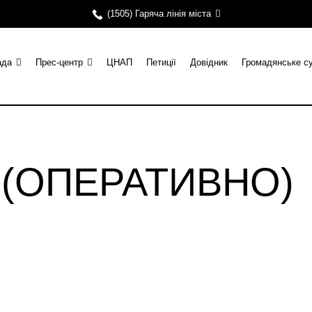
(1505) Гаряча лінія міста
ада
Прес-центр
ЦНАП
Петиції
Довідник
Громадянське с
и (ОПЕРАТИВНО)