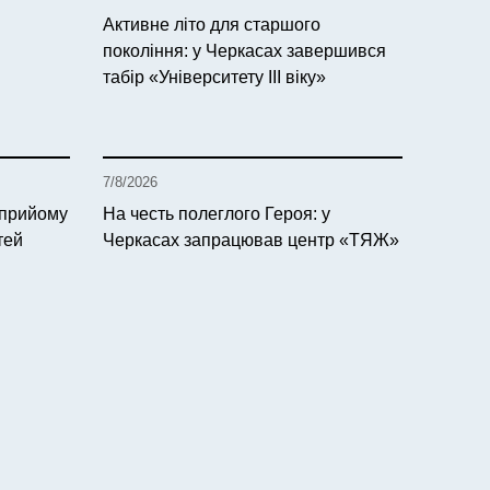
Активне літо для старшого
покоління: у Черкасах завершився
табір «Університету ІІІ віку»
7/8/2026
 прийому
На честь полеглого Героя: у
тей
Черкасах запрацював центр «ТЯЖ»