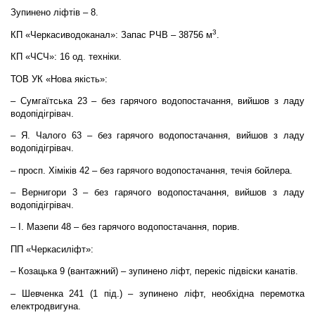
Зупинено ліфтів – 8.
3
КП «Черкасиводоканал»: Запас РЧВ – 38756 м
.
КП «ЧСЧ»: 16 од. техніки.
ТОВ УК «Нова якість»:
– Сумгаїтська 23 – без гарячого водопостачання, вийшов з ладу
водопідігрівач.
– Я. Чалого 63 – без гарячого водопостачання, вийшов з ладу
водопідігрівач.
– просп. Хіміків 42 – без гарячого водопостачання, течія бойлера.
– Вернигори 3 – без гарячого водопостачання, вийшов з ладу
водопідігрівач.
– І. Мазепи 48 – без гарячого водопостачання, порив.
ПП «Черкасиліфт»:
– Козацька 9 (вантажний) – зупинено ліфт, перекіс підвіски канатів.
– Шевченка 241 (1 під.) – зупинено ліфт, необхідна перемотка
електродвигуна.