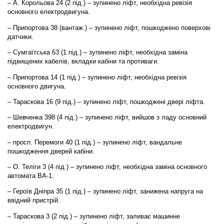
– А. Корольова 24 (2 під.) – зупинено ліфт, необхідна ревізія
основного електродвигуна.
– Припортова 38 (вантаж.) – зупинено ліфт, пошкоджено поверхові
датчики.
– Сумгаїтська 63 (1 під.) – зупинено ліфт, необхідна заміна
підвищених кабелів, вкладки кабіни та противаги.
– Припортова 14 (1 під.) – зупинено ліфт, необхідна ревізія
основного двигуна.
– Тараскова 16 (9 під.) – зупинено ліфт, пошкоджені двері ліфта.
– Шевченка 398 (4 під.) – зупинено ліфт, вийшов з ладу основний
електродвигун.
– просп. Перемоги 40 (1 під.) – зупинено ліфт, вандальне
пошкодження дверей кабіни.
– О. Теліги 3 (4 під.) – зупинено ліфт, необхідна заміна основного
автомата ВА-1.
– Героїв Дніпра 35 (1 під.) – зупинено ліфт, занижена напруга на
ввідний пристрій.
– Тараскова 3 (2 під.) – зупинено ліфт, заливає машинне