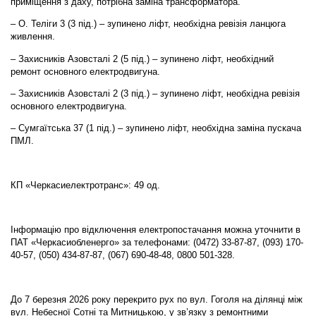
приміщення з даху, потрібна заміна трансформатора.
– О. Теліги 3 (3 під.) – зупинено ліфт, необхідна ревізія ланцюга
живлення.
– Захисників Азовсталі 2 (5 під.) – зупинено ліфт, необхідний
ремонт основного електродвигуна.
– Захисників Азовсталі 2 (3 під.) – зупинено ліфт, необхідна ревізія
основного електродвигуна.
– Сумгаїтська 37 (1 під.) – зупинено ліфт, необхідна заміна пускача
ПМЛ.
КП «Черкасиелектротранс»: 49 од.
Інформацію про відключення електропостачання можна уточнити в
ПАТ «Черкасиобленерго» за телефонами: (0472) 33-87-87, (093) 170-
40-57, (050) 434-87-87, (067) 690-48-48, 0800 501-328.
До 7 березня 2026 року перекрито рух по вул. Гоголя на ділянці між
вул. Небесної Сотні та Митницькою, у зв’язку з ремонтними