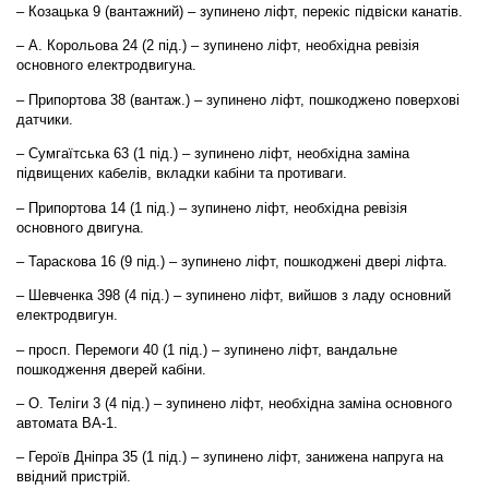
– Козацька 9 (вантажний) – зупинено ліфт, перекіс підвіски канатів.
– А. Корольова 24 (2 під.) – зупинено ліфт, необхідна ревізія
основного електродвигуна.
– Припортова 38 (вантаж.) – зупинено ліфт, пошкоджено поверхові
датчики.
– Сумгаїтська 63 (1 під.) – зупинено ліфт, необхідна заміна
підвищених кабелів, вкладки кабіни та противаги.
– Припортова 14 (1 під.) – зупинено ліфт, необхідна ревізія
основного двигуна.
– Тараскова 16 (9 під.) – зупинено ліфт, пошкоджені двері ліфта.
– Шевченка 398 (4 під.) – зупинено ліфт, вийшов з ладу основний
електродвигун.
– просп. Перемоги 40 (1 під.) – зупинено ліфт, вандальне
пошкодження дверей кабіни.
– О. Теліги 3 (4 під.) – зупинено ліфт, необхідна заміна основного
автомата ВА-1.
– Героїв Дніпра 35 (1 під.) – зупинено ліфт, занижена напруга на
ввідний пристрій.