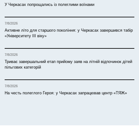
У Черкасах попрощались із полеглими воїнами
7/8/2026
Активне літо для старшого покоління: у Черкасах завершився табір
«Університету ІІІ віку»
7/8/2026
Триває завершальний етап прийому заяв на літній відпочинок дітей
пільгових категорій
7/8/2026
На честь полеглого Героя: у Черкасах запрацював центр «ТЯЖ»