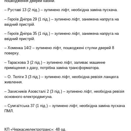
пошкодження дверей кабіни.
– Руставі 13 (2 під.) – зупинено ліфт, необхідна заміна пускача.
– Героїв Дніпра 29 (1 під.) – зупинено ліфт, занижена напруга на
ввідний пристрій.
– Героїв Дніпра 35 (1 під.) – зупинено ліфт, занижена напруга на
ввідний пристрій.
– Хоменка 14/2 – зупинено ліфт, пошкоджені стулки дверей 8
поверху.
– Тараскова 3 (2 під.) – зупинено ліфт, заливає машинне
приміщення з даху, потрібна заміна трансформатора.
– О. Теліги 3 (3 під.) – зупинено ліфт, необхідна ревізія ланцюга
живлення.
– Захисників Азовсталі 2 (3 під.) – зупинено ліфт, необхідна ревізія
основного електродвигуна.
– Сумгаїтська 37 (1 під.) – зупинено ліфт, необхідна заміна пускача
ПМЛ.
КП «Черкасиелектротранс»: 48 од.